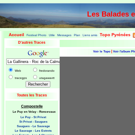
Les Balades 
Accueil
Topo Pyrénées
Festival Photo
Utile
Messages
Plan
Liens amis
|
|
|
|
|
|
|
D'autres Traces
|
Voir le Topo
Voir l'album P
Web
fredorando
tracegps
utagawavtt
Toutes les Traces
Compostelle
Le Puy en Velay - Roncevaux
Le Puy - St Privat
St Privat - Saugues
Saugues - Le Sauvage
Le Sauvage - Les Estrets