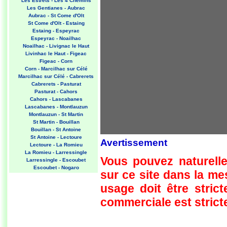
Les Estrets - Les 4 Chemins
Les Gentianes - Aubrac
Aubrac - St Come d'Olt
St Come d'Olt - Estaing
Estaing - Espeyrac
Espeyrac - Noailhac
Noailhac - Livignac le Haut
Livinhac le Haut - Figeac
Figeac - Corn
Corn - Marcilhac sur Célé
Marcilhac sur Célé - Cabrerets
Cabrerets - Pasturat
Pasturat - Cahors
Cahors - Lascabanes
Lascabanes - Montlauzun
Montlauzun - St Martin
St Martin - Bouillan
Bouillan - St Antoine
St Antoine - Lectoure
Avertissement
Lectoure - La Romieu
La Romieu - Larressingle
Vous pouvez naturelle
Larressingle - Escoubet
Escoubet - Nogaro
sur ce site dans la m
Nogaro - Barcelonne du Gers
Barcelonne du Gers - Miramont
usage doit être strict
Sensacq
Miramont Sensacq - Arzacq
commerciale est stricte
Arraziguet
Arzacq Arraziguet - Pomps
Pomps - Sauvelade