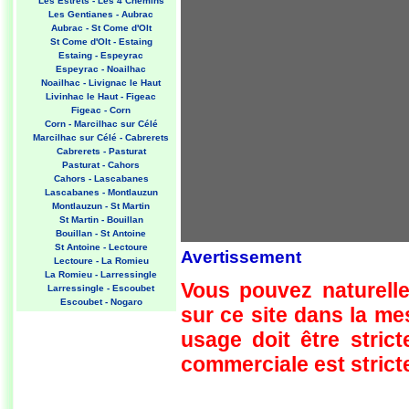
Les Estrets - Les 4 Chemins
Les Gentianes - Aubrac
Aubrac - St Come d'Olt
St Come d'Olt - Estaing
Estaing - Espeyrac
Espeyrac - Noailhac
Noailhac - Livignac le Haut
Livinhac le Haut - Figeac
Figeac - Corn
Corn - Marcilhac sur Célé
Marcilhac sur Célé - Cabrerets
Cabrerets - Pasturat
Pasturat - Cahors
Cahors - Lascabanes
Lascabanes - Montlauzun
Montlauzun - St Martin
St Martin - Bouillan
Bouillan - St Antoine
St Antoine - Lectoure
Avertissement
Lectoure - La Romieu
La Romieu - Larressingle
Vous pouvez naturelle
Larressingle - Escoubet
Escoubet - Nogaro
sur ce site dans la m
Nogaro - Barcelonne du Gers
Barcelonne du Gers - Miramont
usage doit être strict
Sensacq
Miramont Sensacq - Arzacq
commerciale est stricte
Arraziguet
Arzacq Arraziguet - Pomps
Pomps - Sauvelade