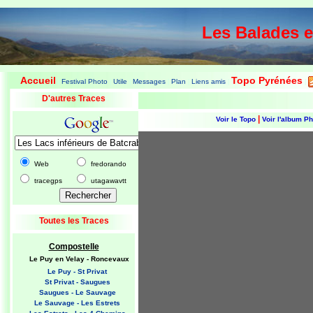
Les Balades 
Accueil
Topo Pyrénées
Festival Photo
Utile
Messages
Plan
Liens amis
|
|
|
|
|
|
|
D'autres Traces
|
Voir le Topo
Voir l'album P
Web
fredorando
tracegps
utagawavtt
Toutes les Traces
Compostelle
Le Puy en Velay - Roncevaux
Le Puy - St Privat
St Privat - Saugues
Saugues - Le Sauvage
Le Sauvage - Les Estrets