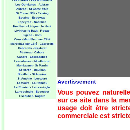
Les Estrets - Les 4 Chemins
Les Gentianes - Aubrac
Aubrac - St Come d'Olt
St Come d'Olt - Estaing
Estaing - Espeyrac
Espeyrac - Noailhac
Noailhac - Livignac le Haut
Livinhac le Haut - Figeac
Figeac - Corn
Corn - Marcilhac sur Célé
Marcilhac sur Célé - Cabrerets
Cabrerets - Pasturat
Pasturat - Cahors
Cahors - Lascabanes
Lascabanes - Montlauzun
Montlauzun - St Martin
St Martin - Bouillan
Bouillan - St Antoine
St Antoine - Lectoure
Avertissement
Lectoure - La Romieu
La Romieu - Larressingle
Vous pouvez naturelle
Larressingle - Escoubet
Escoubet - Nogaro
sur ce site dans la m
Nogaro - Barcelonne du Gers
Barcelonne du Gers - Miramont
usage doit être strict
Sensacq
Miramont Sensacq - Arzacq
commerciale est stricte
Arraziguet
Arzacq Arraziguet - Pomps
Pomps - Sauvelade