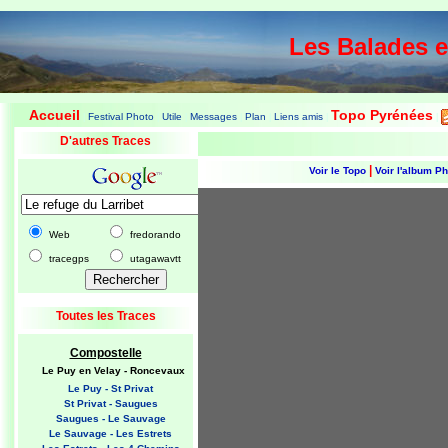
Les Balades 
Accueil
Topo Pyrénées
Festival Photo
Utile
Messages
Plan
Liens amis
|
|
|
|
|
|
|
D'autres Traces
|
Voir le Topo
Voir l'album P
Web
fredorando
tracegps
utagawavtt
Toutes les Traces
Compostelle
Le Puy en Velay - Roncevaux
Le Puy - St Privat
St Privat - Saugues
Saugues - Le Sauvage
Le Sauvage - Les Estrets