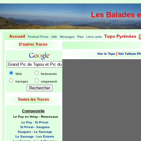
Les Balades 
Accueil
Topo Pyrénées
Festival Photo
Utile
Messages
Plan
Liens amis
|
|
|
|
|
|
|
D'autres Traces
|
Voir le Topo
Voir l'album P
Web
fredorando
tracegps
utagawavtt
Toutes les Traces
Compostelle
Le Puy en Velay - Roncevaux
Le Puy - St Privat
St Privat - Saugues
Saugues - Le Sauvage
Le Sauvage - Les Estrets