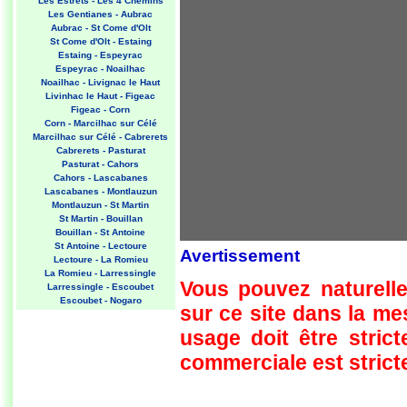
Les Estrets - Les 4 Chemins
Les Gentianes - Aubrac
Aubrac - St Come d'Olt
St Come d'Olt - Estaing
Estaing - Espeyrac
Espeyrac - Noailhac
Noailhac - Livignac le Haut
Livinhac le Haut - Figeac
Figeac - Corn
Corn - Marcilhac sur Célé
Marcilhac sur Célé - Cabrerets
Cabrerets - Pasturat
Pasturat - Cahors
Cahors - Lascabanes
Lascabanes - Montlauzun
Montlauzun - St Martin
St Martin - Bouillan
Bouillan - St Antoine
St Antoine - Lectoure
Avertissement
Lectoure - La Romieu
La Romieu - Larressingle
Vous pouvez naturelle
Larressingle - Escoubet
Escoubet - Nogaro
sur ce site dans la m
Nogaro - Barcelonne du Gers
Barcelonne du Gers - Miramont
usage doit être strict
Sensacq
Miramont Sensacq - Arzacq
commerciale est stricte
Arraziguet
Arzacq Arraziguet - Pomps
Pomps - Sauvelade