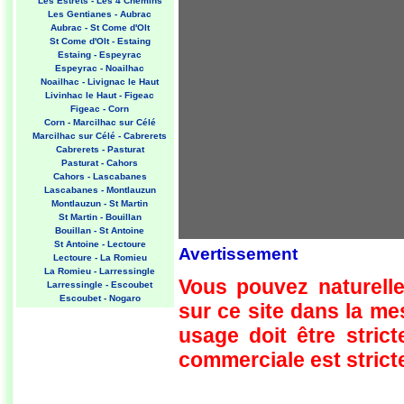
Les Estrets - Les 4 Chemins
Les Gentianes - Aubrac
Aubrac - St Come d'Olt
St Come d'Olt - Estaing
Estaing - Espeyrac
Espeyrac - Noailhac
Noailhac - Livignac le Haut
Livinhac le Haut - Figeac
Figeac - Corn
Corn - Marcilhac sur Célé
Marcilhac sur Célé - Cabrerets
Cabrerets - Pasturat
Pasturat - Cahors
Cahors - Lascabanes
Lascabanes - Montlauzun
Montlauzun - St Martin
St Martin - Bouillan
Bouillan - St Antoine
St Antoine - Lectoure
Avertissement
Lectoure - La Romieu
La Romieu - Larressingle
Vous pouvez naturelle
Larressingle - Escoubet
Escoubet - Nogaro
sur ce site dans la m
Nogaro - Barcelonne du Gers
Barcelonne du Gers - Miramont
usage doit être strict
Sensacq
Miramont Sensacq - Arzacq
commerciale est stricte
Arraziguet
Arzacq Arraziguet - Pomps
Pomps - Sauvelade