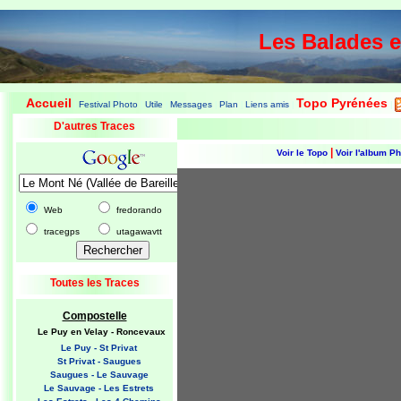
Les Balades 
Accueil
Topo Pyrénées
Festival Photo
Utile
Messages
Plan
Liens amis
|
|
|
|
|
|
|
D'autres Traces
|
Voir le Topo
Voir l'album P
Web
fredorando
tracegps
utagawavtt
Toutes les Traces
Compostelle
Le Puy en Velay - Roncevaux
Le Puy - St Privat
St Privat - Saugues
Saugues - Le Sauvage
Le Sauvage - Les Estrets