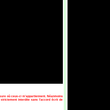
esure où ceux-ci m'appartiennent. Néanmoins
 strictement interdite sans l'accord écrit de