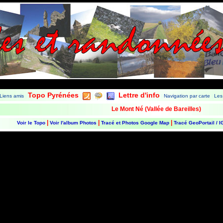
Les Balades et Randonnées de Fred
Topo Pyrénées
Lettre d'info
Liens amis
Navigation par carte
Les
|
|
|
|
|
|
|
Le Mont Né (Vallée de Bareilles)
|
|
|
Voir le Topo
Voir l'album Photos
Tracé et Photos Google Map
Tracé GeoPortail / 