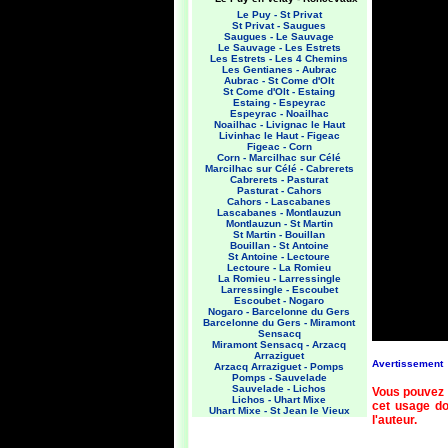
Le Puy - St Privat
St Privat - Saugues
Saugues - Le Sauvage
Le Sauvage - Les Estrets
Les Estrets - Les 4 Chemins
Les Gentianes - Aubrac
Aubrac - St Come d'Olt
St Come d'Olt - Estaing
Estaing - Espeyrac
Espeyrac - Noailhac
Noailhac - Livignac le Haut
Livinhac le Haut - Figeac
Figeac - Corn
Corn - Marcilhac sur Célé
Marcilhac sur Célé - Cabrerets
Cabrerets - Pasturat
Pasturat - Cahors
Cahors - Lascabanes
Lascabanes - Montlauzun
Montlauzun - St Martin
St Martin - Bouillan
Bouillan - St Antoine
St Antoine - Lectoure
Lectoure - La Romieu
La Romieu - Larressingle
Larressingle - Escoubet
Escoubet - Nogaro
Nogaro - Barcelonne du Gers
Barcelonne du Gers - Miramont
Sensacq
Miramont Sensacq - Arzacq
Arraziguet
Avertissement
Arzacq Arraziguet - Pomps
Pomps - Sauvelade
Sauvelade - Lichos
Vous pouvez 
Lichos - Uhart Mixe
cet usage doi
Uhart Mixe - St Jean le Vieux
l'auteur.
St Jean le Vieux - Orisson
Orisson - Roncevaux