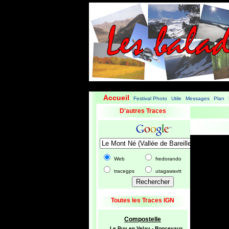
Accueil
Festival Photo
Utile
Messages
Plan
|
|
|
|
|
D'autres Traces
Web
fredorando
tracegps
utagawavtt
Toutes les Traces IGN
Compostelle
Le Puy en Velay - Roncevaux