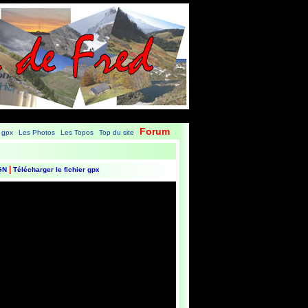
Forum
 gpx
Les Photos
Les Topos
Top du site
|
|
|
|
|
IGN
Télécharger le fichier gpx