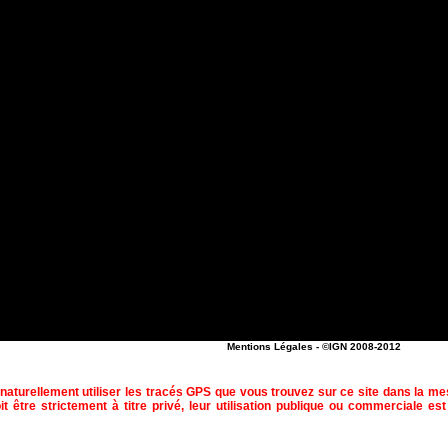
Mentions Légales
- ©IGN 2008-2012
naturellement utiliser les tracés GPS que vous trouvez sur ce site dans la m
t être strictement à titre privé, leur utilisation publique ou commerciale est