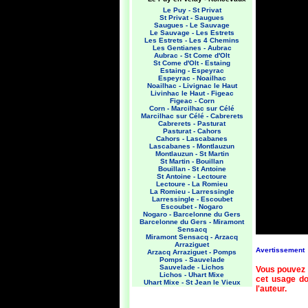
Le Puy - St Privat
St Privat - Saugues
Saugues - Le Sauvage
Le Sauvage - Les Estrets
Les Estrets - Les 4 Chemins
Les Gentianes - Aubrac
Aubrac - St Come d'Olt
St Come d'Olt - Estaing
Estaing - Espeyrac
Espeyrac - Noailhac
Noailhac - Livignac le Haut
Livinhac le Haut - Figeac
Figeac - Corn
Corn - Marcilhac sur Célé
Marcilhac sur Célé - Cabrerets
Cabrerets - Pasturat
Pasturat - Cahors
Cahors - Lascabanes
Lascabanes - Montlauzun
Montlauzun - St Martin
St Martin - Bouillan
Bouillan - St Antoine
St Antoine - Lectoure
Lectoure - La Romieu
La Romieu - Larressingle
Larressingle - Escoubet
Escoubet - Nogaro
Nogaro - Barcelonne du Gers
Barcelonne du Gers - Miramont
Sensacq
Miramont Sensacq - Arzacq
Arraziguet
Avertissement
Arzacq Arraziguet - Pomps
Pomps - Sauvelade
Sauvelade - Lichos
Vous pouvez 
Lichos - Uhart Mixe
cet usage doi
Uhart Mixe - St Jean le Vieux
l'auteur.
St Jean le Vieux - Orisson
Orisson - Roncevaux