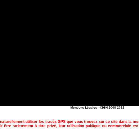
Mentions Légales
- ©IGN 2008-2012
naturellement utiliser les tracés GPS que vous trouvez sur ce site dans la m
t être strictement à titre privé, leur utilisation publique ou commerciale est