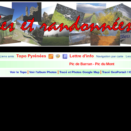
Les Balades et Randonnées de Fred
Topo Pyrénées
Lettre d'info
Liens amis
Navigation par carte
Les
|
|
|
|
|
|
|
Pic de Barran - Pic du Mont
|
|
|
Voir le Topo
Voir l'album Photos
Tracé et Photos Google Map
Tracé GeoPortail / 