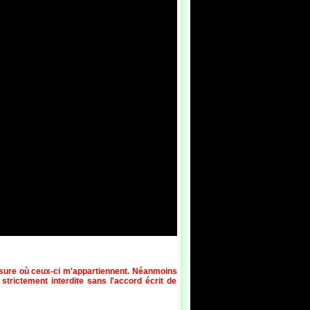
esure où ceux-ci m'appartiennent. Néanmoins
 strictement interdite sans l'accord écrit de