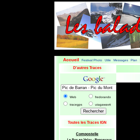
Accueil
Festival Photo
Utile
Messages
Plan
|
|
|
|
|
D'autres Traces
Web
fredorando
tracegps
utagawavtt
Toutes les Traces IGN
Compostelle
Le Puy en Velay - Roncevaux