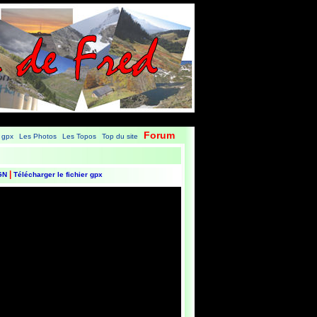
Forum
 gpx
Les Photos
Les Topos
Top du site
|
|
|
|
|
IGN
Télécharger le fichier gpx