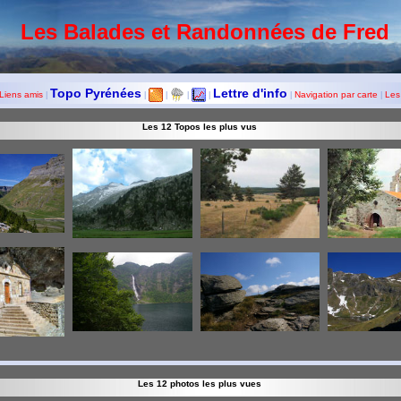
Les Balades et Randonnées de Fred
Topo Pyrénées
Lettre d'info
Liens amis
Navigation par carte
Les
|
|
|
|
|
|
|
Les 12 Topos les plus vus
Les 12 photos les plus vues