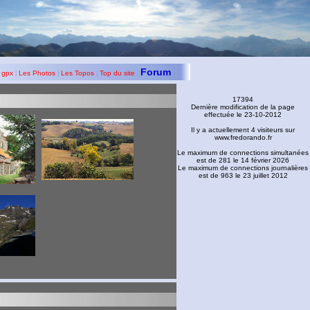
Forum
 gpx
Les Photos
Les Topos
Top du site
|
|
|
|
17394
Dernière modification de la page
effectuée le 23-10-2012
Il y a actuellement 4 visiteurs sur
www.fredorando.fr
Le maximum de connections simultanées
est de 281 le 14 février 2026
Le maximum de connections journalières
est de 963 le 23 juillet 2012