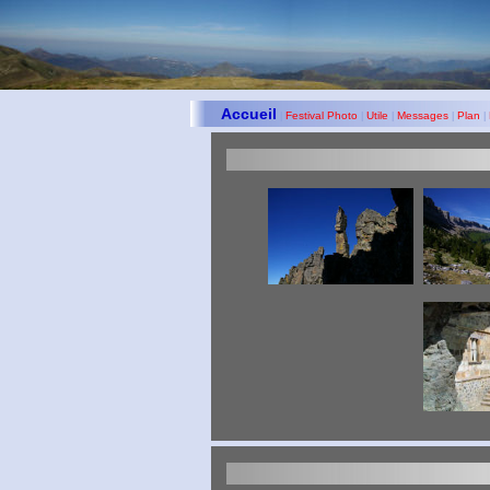
Accueil
Festival Photo
Utile
Messages
Plan
|
|
|
|
|