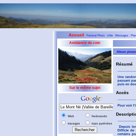
Accueil
|
Festival Photo
|
Utile
|
Messages
|
Pla
Ambiance du coin
Album photo
Résumé
Une randon
passant par
puis en des
Sur le même sujet
Accès
Pour voir l
Descripti
Web
fredorando
tracegps
topo pyrénées
Depuis lo
Difficle de
certains p