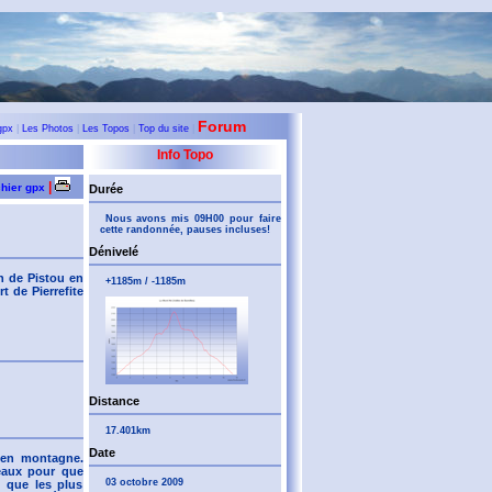
Forum
gpx
|
Les Photos
|
Les Topos
|
Top du site
|
Info Topo
|
chier gpx
Durée
Nous avons mis 09H00 pour faire
cette randonnée, pauses incluses!
Dénivelé
n de Pistou en
+1185m / -1185m
 de Pierrefite
Distance
17.401km
Date
 en montagne.
iveaux pour que
03 octobre 2009
t que les plus