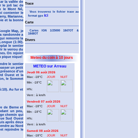
r la vallée de
Trace
 le joli lac de
in le Mont Né,
Vous trouverez le fichier trace au
oi contenter le
ici
format gpx
rry, Marianne,
oie et la bonne
Carte
Cartes IGN 1/25000 1847OT &
Google Map, je
1848OT
 la randonnée a
qui remonte la
Divers
 Longue (1:30).
plat le sentier
r le verrou du
es. On rejoint
u pique nique!
Meteo du coin à 10 jours
ndre le sentier
METEO sur Arreau
passer un petit
a présence d'un
Jeudi 06 août 2026
rd Ouest et la
Max: -18°C
JOUR
NUIT
Lion, le Sommet
Min: -18°C
H%:
:10). Au fur et
Vent : à km/h
Vendredi 07 août 2026
Max: -18°C
JOUR
NUIT
re de Berne et
endant un peu,
Min: -18°C
arge chemin qui
inue Sud Ouest
H%:
puis après deux
Vent : à km/h
scendre au Nord
et rejoindre le
Samedi 08 août 2026
Max: -18°C
JOUR
NUIT