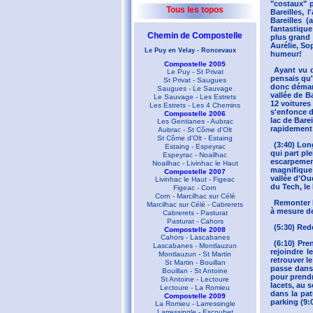
"costaux" p
Tous les topos
Bareilles, 
Bareilles 
fantastique
Chemin de Compostelle
plus grand 
Aurélie, So
Le Puy en Velay - Roncevaux
humeur!
Compostelle 2005
Ayant vu d
Le Puy - St Privat
pensais qu'
St Privat - Saugues
donc démarr
Saugues - Le Sauvage
vallée de B
Le Sauvage - Les Estrets
12 voitures
Les Estrets - Les 4 Chemins
s'enfonce d
Compostelle 2006
lac de Bare
Les Gentianes - Aubrac
rapidement 
Aubrac - St Côme d'Olt
St Côme d'Olt - Estaing
(3:40) Long
Estaing - Espeyrac
qui part pl
Espeyrac - Noailhac
escarpement 
Noailhac - Livinhac le Haut
magnifique 
Compostelle 2007
vallée d'Ou
Livinhac le Haut - Figeac
du Tech, le
Figeac - Corn
Corn - Marcilhac sur Célé
Remonter la
Marcilhac sur Célé - Cabrerets
à mesure de
Cabrerets - Pasturat
Pasturat - Cahors
(5:30) Red
Compostelle 2008
Cahors - Lascabanes
(6:10) Pre
Lascabanes - Montlauzun
rejoindre 
Montlauzun - St Martin
retrouver l
St Martin - Bouillan
passe dans 
Bouillan - St Antoine
pour prendr
St Antoine - Lectoure
lacets, au 
Lectoure - La Romieu
dans la pat
Compostelle 2009
parking (9:0
La Romieu - Larressingle
Larressingle - Escoubet