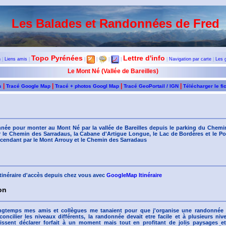
Les Balades et Randonnées de Fred
Topo Pyrénées
Lettre d'info
n
|
Liens amis
|
|
|
|
|
|
Navigation par carte
|
Les 
Le Mont Né (Vallée de Bareilles)
|
|
|
|
s
Tracé Google Map
Tracé + photos Googl Map
Tracé GeoPortail / IGN
Télécharger le fi
née pour monter au Mont Né par la vallée de Bareilles depuis le parking du Chemi
 le Chemin des Sarradaus, la Cabane d'Artigue Longue, le Lac de Bordères et le Port
cendant par le Mont Arrouy et le Chemin des Sarradaus
'itinéraire d'accès depuis chez vous avec
GoogleMap Itinéraire
on
ngtemps mes amis et collègues me tanaient pour que j'organise une randonnée
 concilier les niveaux différents, la randonnée devait etre facile et à plusieurs n
uissent déclarer forfait à un moment mais tout en profitant de jolis paysages e