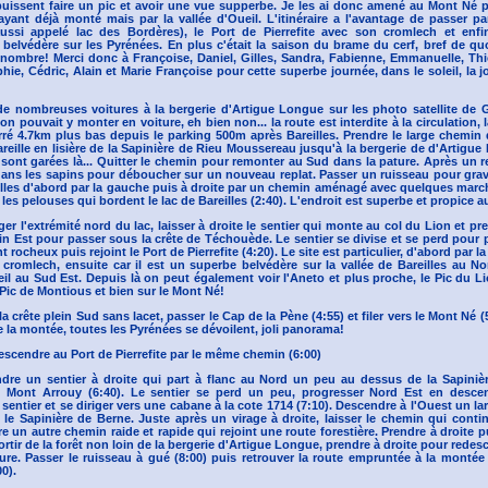
uissent faire un pic et avoir une vue supperbe. Je les ai donc amené au Mont Né pa
l'ayant déjà monté mais par la vallée d'Oueil. L'itinéraire a l'avantage de passer par
(aussi appelé lac des Bordères), le Port de Pierrefite avec son cromlech et enf
 belvédère sur les Pyrénées. En plus c'était la saison du brame du cerf, bref de qu
nombre! Merci donc à Françoise, Daniel, Gilles, Sandra, Fabienne, Emmanuelle, Thie
phie, Cédric, Alain et Marie Françoise pour cette superbe journée, dans le soleil, la j
e nombreuses voitures à la bergerie d'Artigue Longue sur les photo satellite de 
on pouvait y monter en voiture, eh bien non... la route est interdite à la circulation,
é 4.7km plus bas depuis le parking 500m après Bareilles. Prendre le large chemin 
areille en lisière de la Sapinière de Rieu Moussereau jusqu'à la bergerie de d'Artigue
 sont garées là... Quitter le chemin pour remonter au Sud dans la pature. Après un re
ans les sapins pour déboucher sur un nouveau replat. Passer un ruisseau pour gravi
illes d'abord par la gauche puis à droite par un chemin aménagé avec quelques march
les pelouses qui bordent le lac de Bareilles (2:40). L'endroit est superbe et propice a
er l'extrémité nord du lac, laisser à droite le sentier qui monte au col du Lion et pre
ein Est pour passer sous la crête de Téchouède. Le sentier se divise et se perd pour 
rocheux puis rejoint le Port de Pierrefite (4:20). Le site est particulier, d'abord par l
cromlech, ensuite car il est un superbe belvédère sur la vallée de Bareilles au No
eil au Sud Est. Depuis là on peut également voir l'Aneto et plus proche, le Pic du 
 Pic de Montious et bien sur le Mont Né!
 crête plein Sud sans lacet, passer le Cap de la Pène (4:55) et filer vers le Mont Né (5
 la montée, toutes les Pyrénées se dévoilent, joli panorama!
escendre au Port de Pierrefite par le même chemin (6:00)
ndre un sentier à droite qui part à flanc au Nord un peu au dessus de la Sapiniè
le Mont Arrouy (6:40). Le sentier se perd un peu, progresser Nord Est en desc
e sentier et se diriger vers une cabane à la cote 1714 (7:10). Descendre à l'Ouest un l
le Sapinière de Berne. Juste après un virage à droite, laisser le chemin qui cont
e un autre chemin raide et rapide qui rejoint une route forestière. Prendre à droite 
sortir de la forêt non loin de la bergerie d'Artigue Longue, prendre à droite pour rede
ure. Passer le ruisseau à gué (8:00) puis retrouver la route empruntée à la montée 
0).