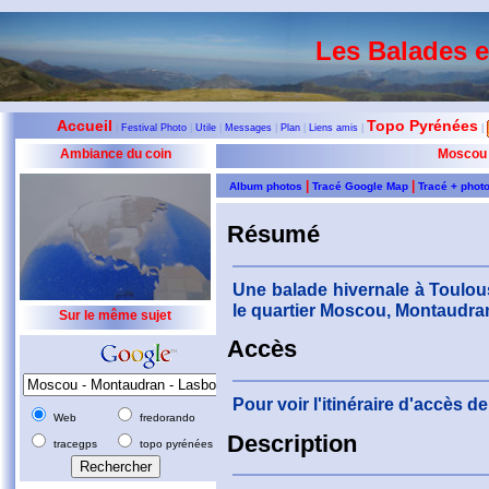
Les Balades 
Accueil
Topo Pyrénées
|
Festival Photo
|
Utile
|
Messages
|
Plan
|
Liens amis
|
|
Ambiance du coin
Moscou 
|
|
Album photos
Tracé Google Map
Tracé + phot
Résumé
Une balade hivernale à Toulous
le quartier Moscou, Montaudra
Sur le même sujet
Accès
Pour voir l'itinéraire d'accès 
Web
fredorando
Description
tracegps
topo pyrénées