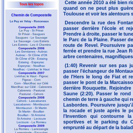
Cette année 2010 a été bien r
Tous les topos
quand on ne peut plus guère 
Toulouse et voir les alentours
Chemin de Compostelle
Le Puy en Velay - Roncevaux
Descendre la rue des Fontane
Compostelle 2005
passer derrière l'école et rej
Le Puy - St Privat
Prendre à droite, passer le tu
St Privat - Saugues
Saugues - Le Sauvage
le Parc de la Plaine. Passer der
Le Sauvage - Les Estrets
route de Revel. Poursuivre pa
Les Estrets - Les 4 Chemins
Compostelle 2006
ferrée et prendre la rue Jean R
Les Gentianes - Aubrac
Aubrac - St Côme d'Olt
arbre centenaires, magnifiques s
St Côme d'Olt - Estaing
Estaing - Espeyrac
(1:40) Revenir sur ses pas j
Espeyrac - Noailhac
Noailhac - Livinhac le Haut
passer l'échangeur de Montaudr
Compostelle 2007
de l'Hers le long de Fiat et r
Livinhac le Haut - Figeac
Figeac - Corn
passer le pont de la Marcaisso
Corn - Marcilhac sur Célé
Marcilhac sur Célé - Cabrerets
derrière Rouquette. Rejoindre 
Cabrerets - Pasturat
Saune (2:20). Passer le rond
Pasturat - Cahors
Compostelle 2008
chemin de terre à gauche qui re
Cahors - Lascabanes
Lasbordes. Poursuivre jusqu'
Lascabanes - Montlauzun
Montlauzun - St Martin
la rocade et juste après le po
St Martin - Bouillan
Bouillan - St Antoine
l'Invention qui contourne la
St Antoine - Lectoure
sportives et le parking du 
Lectoure - La Romieu
Compostelle 2009
emprunté au départ de la balade
La Romieu - Larressingle
Larressingle - Escoubet