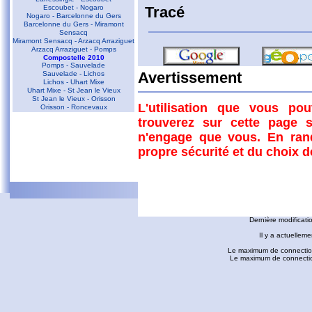
Escoubet - Nogaro
Tracé
Nogaro - Barcelonne du Gers
Barcelonne du Gers - Miramont
Sensacq
Miramont Sensacq - Arzacq Arraziguet
Arzacq Arraziguet - Pomps
Compostelle 2010
Pomps - Sauvelade
Sauvelade - Lichos
Avertissement
Lichos - Uhart Mixe
Uhart Mixe - St Jean le Vieux
St Jean le Vieux - Orisson
L'utilisation que vous po
Orisson - Roncevaux
trouverez sur cette page s
Conques - Toulouse
n'engage que vous. En ran
Conques - Cransac
Cransac - Peyrusse le Roc
propre sécurité et du choix 
Peyrusse le Roc - Villefranche de
Rouergue
Villefranche de Rouergue - Najac
Gaillac - Rabastens
Rabastens - Montastruc la Conseillère
fredorando.fr est mis à
Montastruc le Conseillère - Toulouse
Ariège
Dernière modificati
Sarrat des Auzels - Pierre de Roland
Prat Moll
Il y a actuelleme
Le Jasse de Beille d'en Haut
Balade vers Montgaillard
Le maximum de connection
Les dolmens de Cérizols
Le maximum de connections
La Pique d'Endron
Laparan - Fontargenta - Estagnol -
Ruille
Roc de Cos - Pic de l'Aspre
Le Roc de la Courgue
Le Pech de Foix