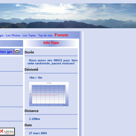
Forum
gpx
|
Les Photos
|
Les Topos
|
Top du site
|
Info Topo
|
chier gpx
Durée
Nous avons mis 00H13 pour faire
cette randonnée, pauses incluses!
Dénivelé
+0m / -0m
Distance
1.139km
Date
27 mars 2004