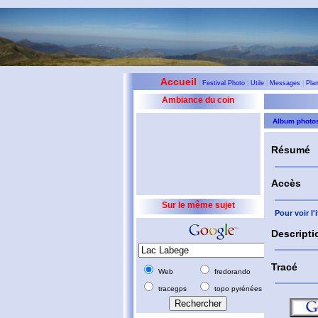
Accueil
|
Festival Photo
|
Utile
|
Messages
|
Pla
Ambiance du coin
Album photo
Résumé
Accès
Sur le même sujet
Pour voir l
Descripti
Tracé
Web
fredorando
tracegps
topo pyrénées