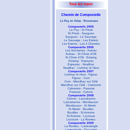
Tous les topos
Chemin de Compostelle
Le Puy en Velay - Roncevaux
Compostelle 2005
Le Puy - St Privat
St Privat - Saugues
Saugues - Le Sauvage
Le Sauvage - Les Estrets
Les Estrets - Les 4 Chemins
Compostelle 2006
Les Gentianes - Aubrac
Aubrac - St Côme d'Olt
St Côme d'Olt - Estaing
Estaing - Espeyrac
Espeyrac - Noailhac
Noailhac - Livinhac le Haut
Compostelle 2007
Livinhac le Haut - Figeac
Figeac - Corn
Corn - Marcilhac sur Célé
Marcilhac sur Célé - Cabrerets
Cabrerets - Pasturat
Pasturat - Cahors
Compostelle 2008
Cahors - Lascabanes
Lascabanes - Montlauzun
Montlauzun - St Martin
St Martin - Bouillan
Bouillan - St Antoine
St Antoine - Lectoure
Lectoure - La Romieu
Compostelle 2009
La Romieu - Larressingle
Larressingle - Escoubet