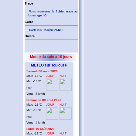
Trace
Vous trouverez le fichier trace au
ici
format gpx
Carte
Carte IGN 1/25000 2144O
Divers
Meteo du coin à 10 jours
METEO sur Toulouse
Samedi 08 août 2026
Max: -18°C
JOUR
NUIT
Min: -18°C
H%:
Vent : à km/h
Dimanche 09 août 2026
Max: -18°C
JOUR
NUIT
Min: -18°C
H%:
Vent : à km/h
Lundi 10 août 2026
Max: -18°C
JOUR
NUIT