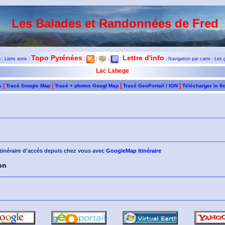
Les Balades et Randonnées de Fred
Topo Pyrénées
Lettre d'info
n
|
Liens amis
|
|
|
|
|
|
Navigation par carte
|
Les 
Lac Labege
|
|
|
|
s
Tracé Google Map
Tracé + photos Googl Map
Tracé GeoPortail / IGN
Télécharger le fi
'itinéraire d'accès depuis chez vous avec
GoogleMap Itinéraire
on