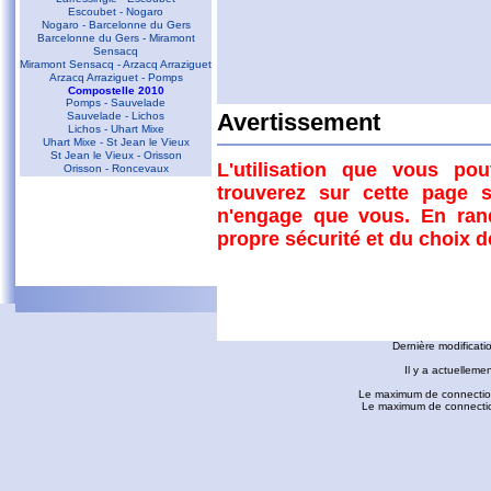
Escoubet - Nogaro
Nogaro - Barcelonne du Gers
Barcelonne du Gers - Miramont
Sensacq
Miramont Sensacq - Arzacq Arraziguet
Arzacq Arraziguet - Pomps
Compostelle 2010
Pomps - Sauvelade
Sauvelade - Lichos
Avertissement
Lichos - Uhart Mixe
Uhart Mixe - St Jean le Vieux
Commentaires
St Jean le Vieux - Orisson
L'utilisation que vous po
Orisson - Roncevaux
trouverez sur cette page s
Conques - Toulouse
D'autres liens
n'engage que vous. En ran
Conques - Cransac
Cransac - Peyrusse le Roc
propre sécurité et du choix 
Peyrusse le Roc - Villefranche de
Rouergue
Villefranche de Rouergue - Najac
Gaillac - Rabastens
Rabastens - Montastruc la Conseillère
fredorando.fr est mis à
Montastruc le Conseillère - Toulouse
Ariège
Dernière modificati
Sarrat des Auzels - Pierre de Roland
Prat Moll
Il y a actuelleme
Le Jasse de Beille d'en Haut
Balade vers Montgaillard
Le maximum de connection
Les dolmens de Cérizols
Le maximum de connections
La Pique d'Endron
Laparan - Fontargenta - Estagnol -
Ruille
Roc de Cos - Pic de l'Aspre
Le Roc de la Courgue
Le Pech de Foix