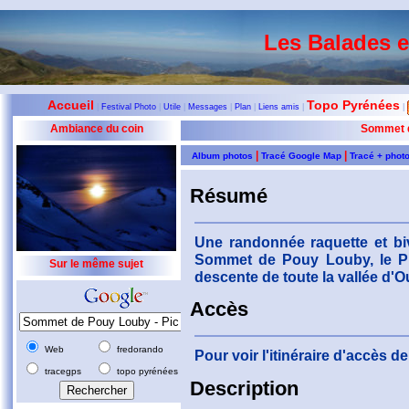
Les Balades 
Accueil
Topo Pyrénées
|
Festival Photo
|
Utile
|
Messages
|
Plan
|
Liens amis
|
|
Ambiance du coin
Sommet d
|
|
Album photos
Tracé Google Map
Tracé + phot
Résumé
Une randonnée raquette et biv
Sommet de Pouy Louby, le P
Sur le même sujet
descente de toute la vallée d'O
Accès
Web
fredorando
Pour voir l'itinéraire d'accès 
tracegps
topo pyrénées
Description