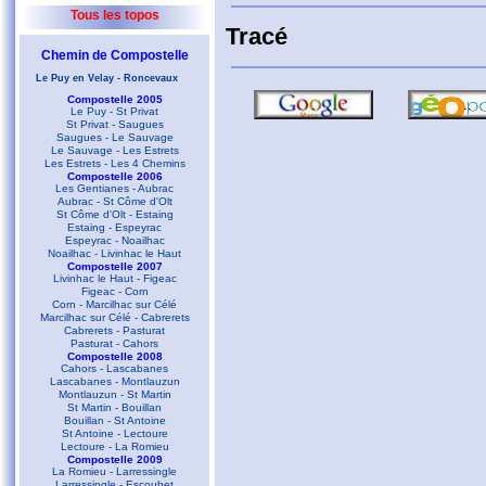
Tous les topos
Tracé
Chemin de Compostelle
Le Puy en Velay - Roncevaux
Compostelle 2005
Le Puy - St Privat
St Privat - Saugues
Saugues - Le Sauvage
Le Sauvage - Les Estrets
Les Estrets - Les 4 Chemins
Compostelle 2006
Les Gentianes - Aubrac
Aubrac - St Côme d'Olt
St Côme d'Olt - Estaing
Estaing - Espeyrac
Espeyrac - Noailhac
Noailhac - Livinhac le Haut
Compostelle 2007
Livinhac le Haut - Figeac
Figeac - Corn
Corn - Marcilhac sur Célé
Marcilhac sur Célé - Cabrerets
Cabrerets - Pasturat
Pasturat - Cahors
Compostelle 2008
Cahors - Lascabanes
Lascabanes - Montlauzun
Montlauzun - St Martin
St Martin - Bouillan
Bouillan - St Antoine
St Antoine - Lectoure
Lectoure - La Romieu
Compostelle 2009
La Romieu - Larressingle
Larressingle - Escoubet