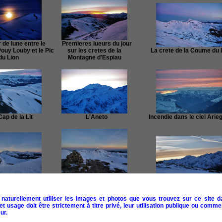
e lune entre le
Premieres lueurs du jour
uy Louby et le Pic
sur les cretes de la
La crete de la Coume du 
du Lion
Montagne d'Espiau
p de la Lit
L'Aneto
Incendie dans le ciel Arie
La crete de la Coume du
 plan, le Sommet
Lion depuis le Sommet de
L'Aneto
e l'Aigle
Pouy Louby
naturellement utiliser les images et photos que vous trouvez sur ce site d
 usage doit être strictement à titre privé, leur utilisation publique ou commer
ur.