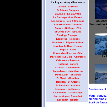
Le Puy en Velay - Roncevaux
Le Puy - St Privat
St Privat - Saugues
Saugues - Le Sauvage
Le Sauvage - Les Estrets
Coucher d
Les Estrets - Les 4 Chemins
Sommet de Po
Les Gentianes - Aubrac
Aubrac - St Come d'Olt
St Come d'Olt - Estaing
Estaing - Espeyrac
Espeyrac - Noailhac
Noailhac - Livignac le Haut
Livinhac le Haut - Figeac
Figeac - Corn
Corn - Marcilhac sur Célé
Le Ca
Marcilhac sur Célé - Cabrerets
Cabrerets - Pasturat
Pasturat - Cahors
Cahors - Lascabanes
Lascabanes - Montlauzun
Montlauzun - St Martin
St Martin - Bouillan
Bouillan - St Antoine
St Antoine - Lectoure
Au premier
Avertissement
Lectoure - La Romieu
d
La Romieu - Larressingle
Vous pouvez 
Larressingle - Escoubet
Néanmoins cet
Escoubet - Nogaro
écrit de l'aute
Nogaro - Barcelonne du Gers
Barcelonne du Gers - Miramont