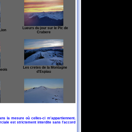
Lueurs du jour sur le Pic de
Lion
Crabere
Les cretes de la Montagne
geois
d'Espiau
Le Pic du Lion depuis le Sommet
de Pouy Louby
ans la mesure où celles-ci m'appartiennent.
ciale est strictement interdite sans l'accord