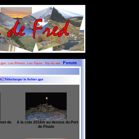
Forum
 gpx
Les Photos
Les Topos
Top du site
|
|
|
|
|
GN
Télécharger le fichier gpx
met de
A la cote 2016m au dessus du Port
de Pinate