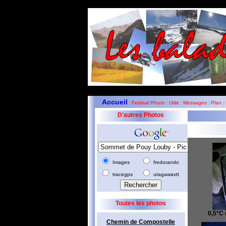
Accueil
Festival Photo
Utile
Messages
Plan
|
|
|
|
|
D'autres Photos
Images
fredorando
tracegps
utagawavtt
Toutes les photos
0,5°C d
Chemin de Compostelle