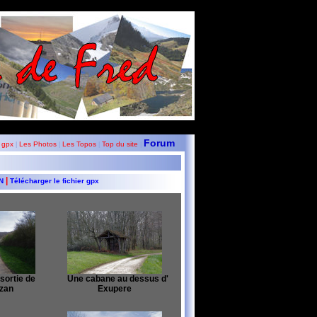
Forum
 gpx
Les Photos
Les Topos
Top du site
|
|
|
|
|
GN
Télécharger le fichier gpx
sortie de
Une cabane au dessus d'
zan
Exupere