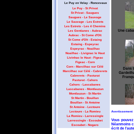
Le Puy en Velay - Roncevaux
Le Puy - St Privat
St Privat - Saugues
Saugues - Le Sauvage
Le Sauvage - Les Estrets
Les Estrets - Les 4 Chemins
Une caban
Les Gentianes - Aubrac
Aubrac - St Come d'Olt
St Come d'Olt - Estaing
Estaing - Espeyrac
Espeyrac - Noailhac
Noailhac - Livignac le Haut
Livinhac le Haut - Figeac
Figeac - Corn
Corn - Marcilhac sur Célé
Dans la
Marcilhac sur Célé - Cabrerets
Gardeilh
Cabrerets - Pasturat
Franqu
Pasturat - Cahors
Cahors - Lascabanes
Lascabanes - Montlauzun
Montlauzun - St Martin
St Martin - Bouillan
Bouillan - St Antoine
St Antoine - Lectoure
Avertissement
Lectoure - La Romieu
Dans 
La Romieu - Larressingle
Vous pouvez 
Larressingle - Escoubet
Néanmoins cet
Escoubet - Nogaro
écrit de l'aute
Nogaro - Barcelonne du Gers
Barcelonne du Gers - Miramont