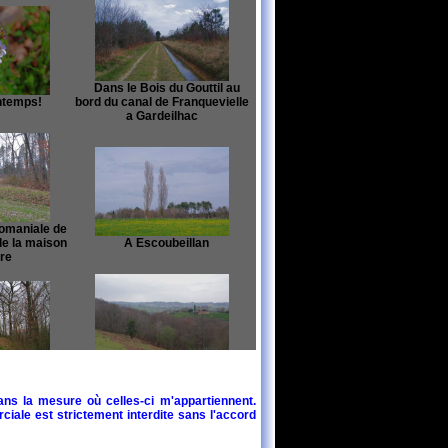
Dans le Bois du Gouttil au
ntemps!
bord du canal de Franquevielle
a Gardeilhac
omaniale de
de la maison
A Escoubeillan
ere
La Nenc depuis La Serre,
nt a Picon
derriere, la vallee de la Save
ans la mesure où celles-ci m'appartiennent.
ciale est strictement interdite sans l'accord