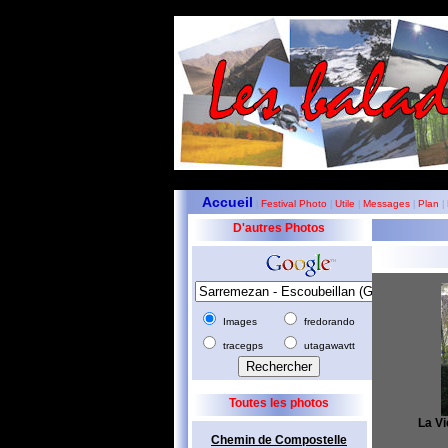
Accueil
Festival Photo
Utile
Messages
Plan
|
|
|
|
|
D'autres Photos
Images
fredorando
tracegps
utagawavtt
Toutes les photos
La Vi
Chemin de Compostelle