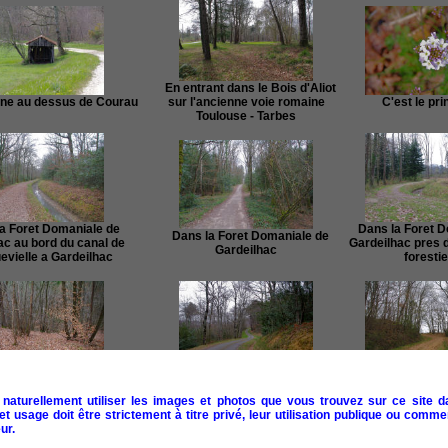
En entrant dans le Bois d'Aliot
e au dessus de Courau
sur l'ancienne voie romaine
C'est le pri
Toulouse - Tarbes
 Foret Domaniale de
Dans la Foret D
Dans la Foret Domaniale de
ac au bord du canal de
Gardeilhac pres 
Gardeilhac
evielle a Gardeilhac
foresti
le Bois d'Artigue
La route menant a Picon
Le chemin mena
naturellement utiliser les images et photos que vous trouvez sur ce site d
 usage doit être strictement à titre privé, leur utilisation publique ou commer
ur.