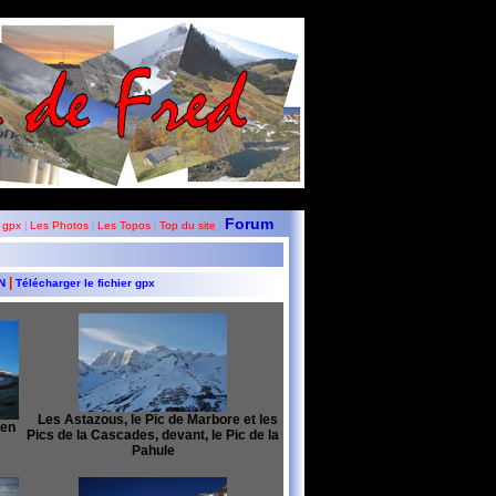
Forum
 gpx
Les Photos
Les Topos
Top du site
|
|
|
|
|
GN
Télécharger le fichier gpx
Les Astazous, le Pic de Marbore et les
 en
Pics de la Cascades, devant, le Pic de la
Pahule