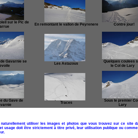
eil sur le Pic de
En remontant le vallon de Peyrenere
Contre jour!
arrue
de Gavarnie se
Quelques coulees 
Les Astazous
evoile
le Col de Lary
e du Gave de
Sous le premier Co
Traces
varnie
Lary
naturellement utiliser les images et photos que vous trouvez sur ce site d
 usage doit être strictement à titre privé, leur utilisation publique ou commer
ur.