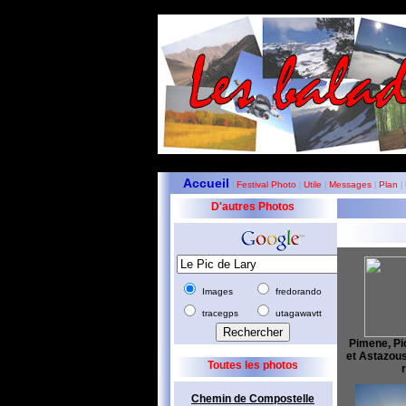
Accueil
Festival Photo
Utile
Messages
Plan
|
|
|
|
|
D'autres Photos
Images
fredorando
tracegps
utagawavtt
Pimene, Pic
et Astazous
Toutes les photos
Chemin de Compostelle