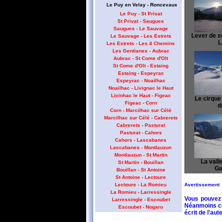
Le Puy en Velay - Roncevaux
Le Puy - St Privat
St Privat - Saugues
Saugues - Le Sauvage
Lever de sol
Le Sauvage - Les Estrets
L
Les Estrets - Les 4 Chemins
Les Gentianes - Aubrac
Aubrac - St Come d'Olt
St Come d'Olt - Estaing
Estaing - Espeyrac
Espeyrac - Noailhac
Noailhac - Livignac le Haut
Livinhac le Haut - Figeac
Le cirque 
Figeac - Corn
d
Corn - Marcilhac sur Célé
Marcilhac sur Célé - Cabrerets
Cabrerets - Pasturat
Pasturat - Cahors
Cahors - Lascabanes
Lascabanes - Montlauzun
Montlauzun - St Martin
La valle
St Martin - Bouillan
Ga
Bouillan - St Antoine
St Antoine - Lectoure
Avertissement
Lectoure - La Romieu
La Romieu - Larressingle
Vous pouvez 
Larressingle - Escoubet
Néanmoins cet
Escoubet - Nogaro
écrit de l'aute
Nogaro - Barcelonne du Gers
Barcelonne du Gers - Miramont