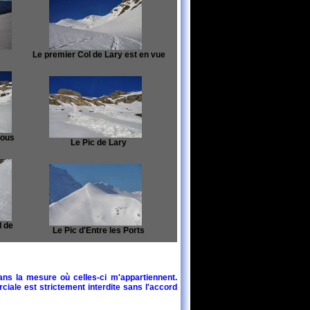
Le premier Col de Lary est en vue
sous
Le Pic de Lary
l de
Le Pic d'Entre les Ports
ans la mesure où celles-ci m'appartiennent.
ciale est strictement interdite sans l'accord