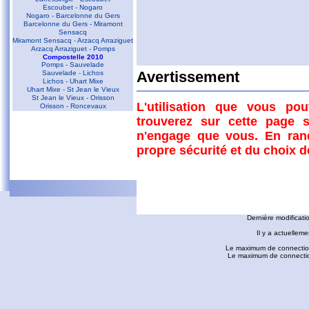
Escoubet - Nogaro
Nogaro - Barcelonne du Gers
Barcelonne du Gers - Miramont
Sensacq
Miramont Sensacq - Arzacq Arraziguet
Arzacq Arraziguet - Pomps
Compostelle 2010
Pomps - Sauvelade
Sauvelade - Lichos
Avertissement
Commentaires
Lichos - Uhart Mixe
Uhart Mixe - St Jean le Vieux
St Jean le Vieux - Orisson
L'utilisation que vous po
Orisson - Roncevaux
D'autres liens
trouverez sur cette page s
Conques - Toulouse
n'engage que vous. En ran
Conques - Cransac
Cransac - Peyrusse le Roc
Retrouvez ce parcours et bien 
propre sécurité et du choix 
Peyrusse le Roc - Villefranche de
Rouergue
Villefranche de Rouergue - Najac
Retrouvez ce parcours et bien 
Gaillac - Rabastens
Rabastens - Montastruc la Conseillère
fredorando.fr est mis à
Montastruc le Conseillère - Toulouse
Ariège
Dernière modificati
Sarrat des Auzels - Pierre de Roland
Prat Moll
Il y a actuelleme
Le Jasse de Beille d'en Haut
Balade vers Montgaillard
Le maximum de connection
Les dolmens de Cérizols
Le maximum de connections
La Pique d'Endron
Laparan - Fontargenta - Estagnol -
Ruille
Roc de Cos - Pic de l'Aspre
Le Roc de la Courgue
Le Pech de Foix