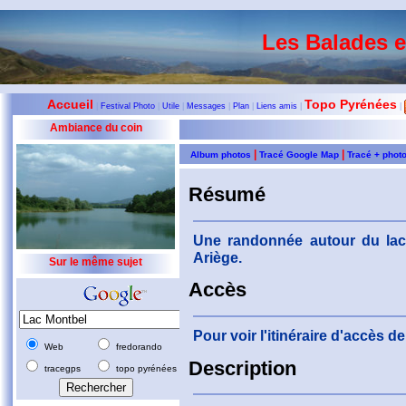
Les Balades 
Accueil
Topo Pyrénées
|
Festival Photo
|
Utile
|
Messages
|
Plan
|
Liens amis
|
|
Ambiance du coin
|
|
Album photos
Tracé Google Map
Tracé + phot
Résumé
Une randonnée autour du lac
Ariège.
Sur le même sujet
Accès
Pour voir l'itinéraire d'accès 
Web
fredorando
Description
tracegps
topo pyrénées