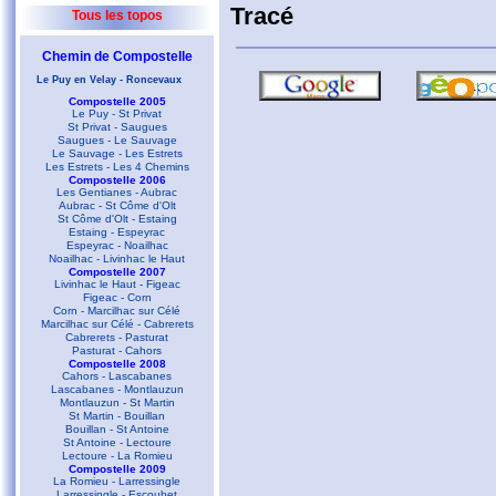
Tracé
Tous les topos
Chemin de Compostelle
Le Puy en Velay - Roncevaux
Compostelle 2005
Le Puy - St Privat
St Privat - Saugues
Saugues - Le Sauvage
Le Sauvage - Les Estrets
Les Estrets - Les 4 Chemins
Compostelle 2006
Les Gentianes - Aubrac
Aubrac - St Côme d'Olt
St Côme d'Olt - Estaing
Estaing - Espeyrac
Espeyrac - Noailhac
Noailhac - Livinhac le Haut
Compostelle 2007
Livinhac le Haut - Figeac
Figeac - Corn
Corn - Marcilhac sur Célé
Marcilhac sur Célé - Cabrerets
Cabrerets - Pasturat
Pasturat - Cahors
Compostelle 2008
Cahors - Lascabanes
Lascabanes - Montlauzun
Montlauzun - St Martin
St Martin - Bouillan
Bouillan - St Antoine
St Antoine - Lectoure
Lectoure - La Romieu
Compostelle 2009
La Romieu - Larressingle
Larressingle - Escoubet