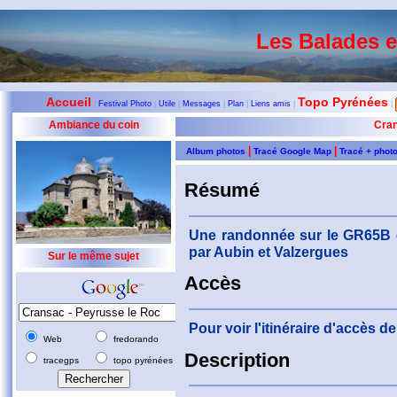
Les Balades 
Accueil
Topo Pyrénées
|
Festival Photo
|
Utile
|
Messages
|
Plan
|
Liens amis
|
|
Ambiance du coin
Cran
|
|
Album photos
Tracé Google Map
Tracé + phot
Résumé
Une randonnée sur le GR65B e
par Aubin et Valzergues
Sur le même sujet
Accès
Pour voir l'itinéraire d'accès 
Web
fredorando
Description
tracegps
topo pyrénées