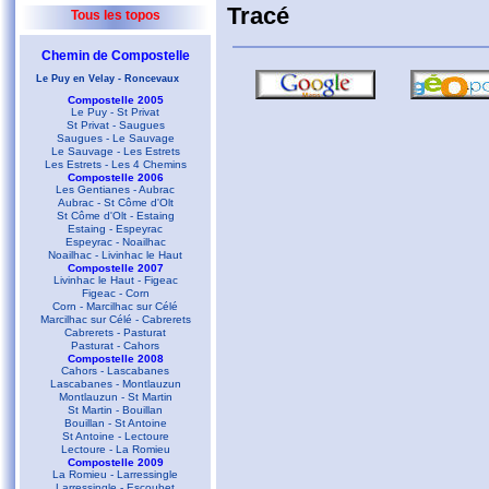
Tracé
Tous les topos
Chemin de Compostelle
Le Puy en Velay - Roncevaux
Compostelle 2005
Le Puy - St Privat
St Privat - Saugues
Saugues - Le Sauvage
Le Sauvage - Les Estrets
Les Estrets - Les 4 Chemins
Compostelle 2006
Les Gentianes - Aubrac
Aubrac - St Côme d'Olt
St Côme d'Olt - Estaing
Estaing - Espeyrac
Espeyrac - Noailhac
Noailhac - Livinhac le Haut
Compostelle 2007
Livinhac le Haut - Figeac
Figeac - Corn
Corn - Marcilhac sur Célé
Marcilhac sur Célé - Cabrerets
Cabrerets - Pasturat
Pasturat - Cahors
Compostelle 2008
Cahors - Lascabanes
Lascabanes - Montlauzun
Montlauzun - St Martin
St Martin - Bouillan
Bouillan - St Antoine
St Antoine - Lectoure
Lectoure - La Romieu
Compostelle 2009
La Romieu - Larressingle
Larressingle - Escoubet