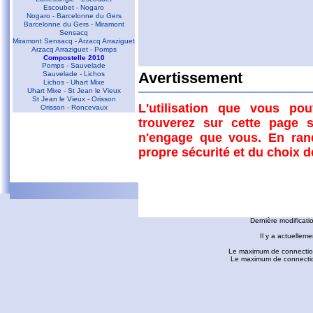
Escoubet - Nogaro
Nogaro - Barcelonne du Gers
Barcelonne du Gers - Miramont
Sensacq
Miramont Sensacq - Arzacq Arraziguet
Arzacq Arraziguet - Pomps
Compostelle 2010
Pomps - Sauvelade
Sauvelade - Lichos
Avertissement
Commentaires
Lichos - Uhart Mixe
Uhart Mixe - St Jean le Vieux
St Jean le Vieux - Orisson
L'utilisation que vous po
Orisson - Roncevaux
D'autres liens
trouverez sur cette page s
Conques - Toulouse
n'engage que vous. En ran
Conques - Cransac
Cransac - Peyrusse le Roc
propre sécurité et du choix 
Peyrusse le Roc - Villefranche de
Rouergue
Villefranche de Rouergue - Najac
Gaillac - Rabastens
Rabastens - Montastruc la Conseillère
fredorando.fr est mis à
Montastruc le Conseillère - Toulouse
Ariège
Dernière modificati
Sarrat des Auzels - Pierre de Roland
Prat Moll
Il y a actuelleme
Le Jasse de Beille d'en Haut
Balade vers Montgaillard
Le maximum de connection
Les dolmens de Cérizols
Le maximum de connections
La Pique d'Endron
Laparan - Fontargenta - Estagnol -
Ruille
Roc de Cos - Pic de l'Aspre
Le Roc de la Courgue
Le Pech de Foix