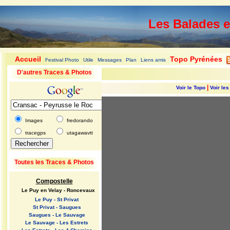
Les Balades 
Accueil
Topo Pyrénées
Festival Photo
Utile
Messages
Plan
Liens amis
|
|
|
|
|
|
|
D'autres Traces & Photos
|
Voir le Topo
Voir le
Images
fredorando
tracegps
utagawavtt
Toutes les Traces & Photos
Compostelle
Le Puy en Velay - Roncevaux
Le Puy - St Privat
St Privat - Saugues
Saugues - Le Sauvage
Le Sauvage - Les Estrets