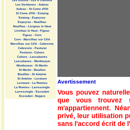
Les Estrets - Les 4 Chemins
Les Gentianes - Aubrac
Aubrac - St Come d'Olt
St Come d'Olt - Estaing
Estaing - Espeyrac
Espeyrac - Noailhac
Noailhac - Livignac le Haut
Livinhac le Haut - Figeac
Figeac - Corn
Corn - Marcilhac sur Célé
Marcilhac sur Célé - Cabrerets
Cabrerets - Pasturat
Pasturat - Cahors
Cahors - Lascabanes
Lascabanes - Montlauzun
Montlauzun - St Martin
St Martin - Bouillan
Bouillan - St Antoine
St Antoine - Lectoure
Avertissement
Lectoure - La Romieu
La Romieu - Larressingle
Vous pouvez naturelle
Larressingle - Escoubet
Escoubet - Nogaro
que vous trouvez 
Nogaro - Barcelonne du Gers
Barcelonne du Gers - Miramont
m'appartiennent. Néan
Sensacq
Miramont Sensacq - Arzacq
privé, leur utilisation
Arraziguet
sans l'accord écrit de l
Arzacq Arraziguet - Pomps
Pomps - Sauvelade