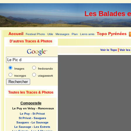
Les Balades 
Accueil
Topo Pyrénées
Festival Photo
Utile
Messages
Plan
Liens amis
|
|
|
|
|
|
|
D'autres Traces & Photos
|
Voir le Topo
Voir le
Images
fredorando
tracegps
utagawavtt
Toutes les Traces & Photos
Compostelle
Le Puy en Velay - Roncevaux
Le Puy - St Privat
St Privat - Saugues
Saugues - Le Sauvage
Le Sauvage - Les Estrets