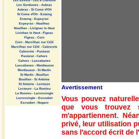
Les Estrets - Les 4 Chemins
Les Gentianes - Aubrac
Aubrac - St Come d'Olt
St Come d'Olt - Estaing
Estaing - Espeyrac
Espeyrac - Noailhac
Noailhac - Livignac le Haut
Livinhac le Haut - Figeac
Figeac - Corn
Corn - Marcilhac sur Célé
Marcilhac sur Célé - Cabrerets
Cabrerets - Pasturat
Pasturat - Cahors
Cahors - Lascabanes
Lascabanes - Montlauzun
Montlauzun - St Martin
St Martin - Bouillan
Bouillan - St Antoine
St Antoine - Lectoure
Avertissement
Lectoure - La Romieu
La Romieu - Larressingle
Vous pouvez naturelle
Larressingle - Escoubet
Escoubet - Nogaro
que vous trouvez 
Nogaro - Barcelonne du Gers
Barcelonne du Gers - Miramont
m'appartiennent. Néan
Sensacq
Miramont Sensacq - Arzacq
privé, leur utilisation
Arraziguet
sans l'accord écrit de l
Arzacq Arraziguet - Pomps
Pomps - Sauvelade