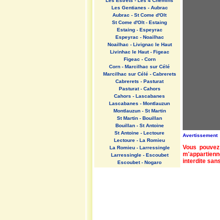
Les Estrets - Les 4 Chemins
Les Gentianes - Aubrac
Aubrac - St Come d'Olt
St Come d'Olt - Estaing
Estaing - Espeyrac
Espeyrac - Noailhac
Noailhac - Livignac le Haut
Livinhac le Haut - Figeac
Figeac - Corn
Corn - Marcilhac sur Célé
Marcilhac sur Célé - Cabrerets
Cabrerets - Pasturat
Pasturat - Cahors
Cahors - Lascabanes
Lascabanes - Montlauzun
Montlauzun - St Martin
St Martin - Bouillan
Bouillan - St Antoine
St Antoine - Lectoure
Avertissement
Lectoure - La Romieu
Vous pouvez 
La Romieu - Larressingle
m'appartienn
Larressingle - Escoubet
interdite sans
Escoubet - Nogaro
Nogaro - Barcelonne du Gers
Barcelonne du Gers - Miramont
Sensacq
Miramont Sensacq - Arzacq
Arraziguet
Arzacq Arraziguet - Pomps
Pomps - Sauvelade