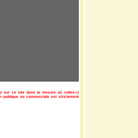
z sur ce site dans la mesure où celles-ci
ion publique ou commerciale est strictement