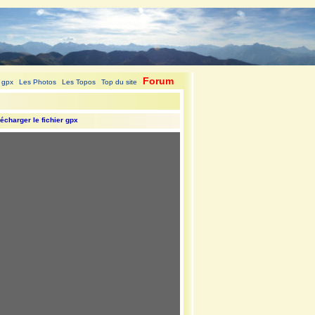
Forum
 gpx
Les Photos
Les Topos
Top du site
|
|
|
|
écharger le fichier gpx