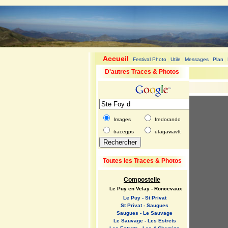
Accueil
Festival Photo
Utile
Messages
Plan
|
|
|
|
|
D'autres Traces & Photos
Images
fredorando
tracegps
utagawavtt
Toutes les Traces & Photos
Compostelle
Le Puy en Velay - Roncevaux
Le Puy - St Privat
St Privat - Saugues
Saugues - Le Sauvage
Le Sauvage - Les Estrets