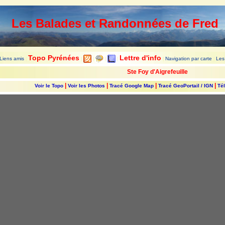
Les Balades et Randonnées de Fred
Topo Pyrénées
Lettre d'info
Liens amis
Navigation par carte
Les
|
|
|
|
|
|
|
Ste Foy d'Aigrefeuille
|
|
|
|
Voir le Topo
Voir les Photos
Tracé Google Map
Tracé GeoPortail / IGN
Tél