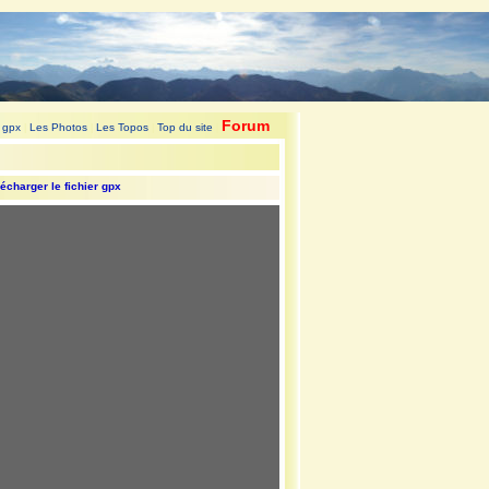
Forum
 gpx
Les Photos
Les Topos
Top du site
|
|
|
|
écharger le fichier gpx