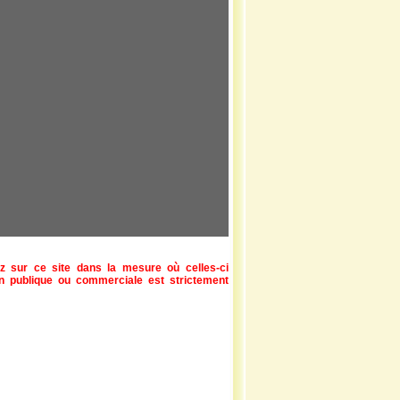
z sur ce site dans la mesure où celles-ci
ion publique ou commerciale est strictement