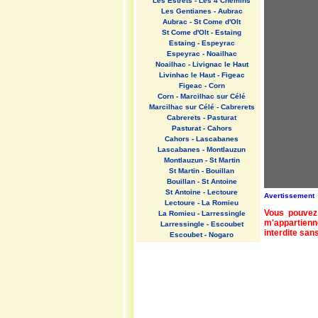
Les Estrets - Les 4 Chemins
Les Gentianes - Aubrac
Aubrac - St Come d'Olt
St Come d'Olt - Estaing
Estaing - Espeyrac
Espeyrac - Noailhac
Noailhac - Livignac le Haut
Livinhac le Haut - Figeac
Figeac - Corn
Corn - Marcilhac sur Célé
Marcilhac sur Célé - Cabrerets
Cabrerets - Pasturat
Pasturat - Cahors
Cahors - Lascabanes
Lascabanes - Montlauzun
Montlauzun - St Martin
St Martin - Bouillan
Bouillan - St Antoine
St Antoine - Lectoure
Avertissement
Lectoure - La Romieu
Vous pouvez 
La Romieu - Larressingle
m'appartienn
Larressingle - Escoubet
interdite sans
Escoubet - Nogaro
Nogaro - Barcelonne du Gers
Barcelonne du Gers - Miramont
Sensacq
Miramont Sensacq - Arzacq
Arraziguet
Arzacq Arraziguet - Pomps
Pomps - Sauvelade