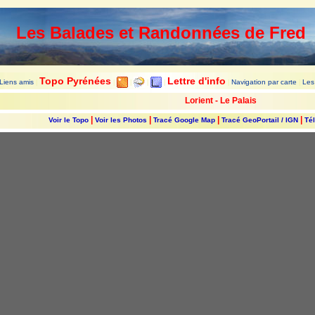
Les Balades et Randonnées de Fred
Topo Pyrénées
Lettre d'info
Liens amis
Navigation par carte
Les
|
|
|
|
|
|
|
Lorient - Le Palais
|
|
|
|
Voir le Topo
Voir les Photos
Tracé Google Map
Tracé GeoPortail / IGN
Tél