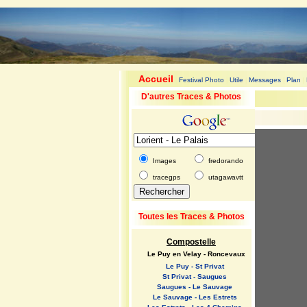
Accueil
Festival Photo
Utile
Messages
Plan
|
|
|
|
|
D'autres Traces & Photos
Images
fredorando
tracegps
utagawavtt
Toutes les Traces & Photos
Compostelle
Le Puy en Velay - Roncevaux
Le Puy - St Privat
St Privat - Saugues
Saugues - Le Sauvage
Le Sauvage - Les Estrets