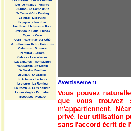
Les Estrets - Les 4 Chemins
Les Gentianes - Aubrac
Aubrac - St Come d'Olt
St Come d'Olt - Estaing
Estaing - Espeyrac
Espeyrac - Noailhac
Noailhac - Livignac le Haut
Livinhac le Haut - Figeac
Figeac - Corn
Corn - Marcilhac sur Célé
Marcilhac sur Célé - Cabrerets
Cabrerets - Pasturat
Pasturat - Cahors
Cahors - Lascabanes
Lascabanes - Montlauzun
Montlauzun - St Martin
St Martin - Bouillan
Bouillan - St Antoine
St Antoine - Lectoure
Avertissement
Lectoure - La Romieu
La Romieu - Larressingle
Vous pouvez naturelle
Larressingle - Escoubet
Escoubet - Nogaro
que vous trouvez 
Nogaro - Barcelonne du Gers
Barcelonne du Gers - Miramont
m'appartiennent. Néan
Sensacq
Miramont Sensacq - Arzacq
privé, leur utilisation
Arraziguet
sans l'accord écrit de l
Arzacq Arraziguet - Pomps
Pomps - Sauvelade