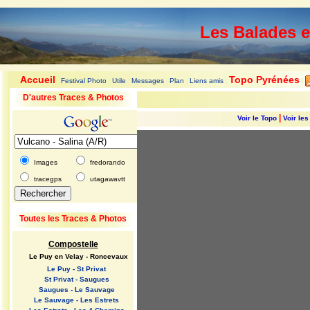
Les Balades 
Accueil
Topo Pyrénées
Festival Photo
Utile
Messages
Plan
Liens amis
|
|
|
|
|
|
|
D'autres Traces & Photos
|
Voir le Topo
Voir le
Images
fredorando
tracegps
utagawavtt
Toutes les Traces & Photos
Compostelle
Le Puy en Velay - Roncevaux
Le Puy - St Privat
St Privat - Saugues
Saugues - Le Sauvage
Le Sauvage - Les Estrets