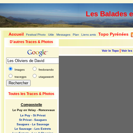
Les Balades 
Accueil
Topo Pyrénées
Festival Photo
Utile
Messages
Plan
Liens amis
|
|
|
|
|
|
|
D'autres Traces & Photos
|
Voir le Topo
Voir le
Images
fredorando
tracegps
utagawavtt
Toutes les Traces & Photos
Compostelle
Le Puy en Velay - Roncevaux
Le Puy - St Privat
St Privat - Saugues
Saugues - Le Sauvage
Le Sauvage - Les Estrets