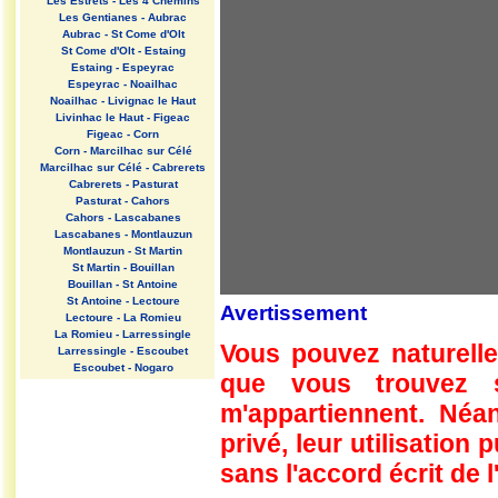
Les Estrets - Les 4 Chemins
Les Gentianes - Aubrac
Aubrac - St Come d'Olt
St Come d'Olt - Estaing
Estaing - Espeyrac
Espeyrac - Noailhac
Noailhac - Livignac le Haut
Livinhac le Haut - Figeac
Figeac - Corn
Corn - Marcilhac sur Célé
Marcilhac sur Célé - Cabrerets
Cabrerets - Pasturat
Pasturat - Cahors
Cahors - Lascabanes
Lascabanes - Montlauzun
Montlauzun - St Martin
St Martin - Bouillan
Bouillan - St Antoine
St Antoine - Lectoure
Avertissement
Lectoure - La Romieu
La Romieu - Larressingle
Vous pouvez naturelle
Larressingle - Escoubet
Escoubet - Nogaro
que vous trouvez 
Nogaro - Barcelonne du Gers
Barcelonne du Gers - Miramont
m'appartiennent. Néan
Sensacq
Miramont Sensacq - Arzacq
privé, leur utilisation
Arraziguet
sans l'accord écrit de l
Arzacq Arraziguet - Pomps
Pomps - Sauvelade