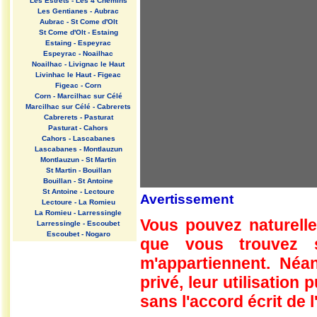
Les Estrets - Les 4 Chemins
Les Gentianes - Aubrac
Aubrac - St Come d'Olt
St Come d'Olt - Estaing
Estaing - Espeyrac
Espeyrac - Noailhac
Noailhac - Livignac le Haut
Livinhac le Haut - Figeac
Figeac - Corn
Corn - Marcilhac sur Célé
Marcilhac sur Célé - Cabrerets
Cabrerets - Pasturat
Pasturat - Cahors
Cahors - Lascabanes
Lascabanes - Montlauzun
Montlauzun - St Martin
St Martin - Bouillan
Bouillan - St Antoine
St Antoine - Lectoure
Avertissement
Lectoure - La Romieu
La Romieu - Larressingle
Vous pouvez naturelle
Larressingle - Escoubet
Escoubet - Nogaro
que vous trouvez 
Nogaro - Barcelonne du Gers
Barcelonne du Gers - Miramont
m'appartiennent. Néan
Sensacq
Miramont Sensacq - Arzacq
privé, leur utilisation
Arraziguet
sans l'accord écrit de l
Arzacq Arraziguet - Pomps
Pomps - Sauvelade