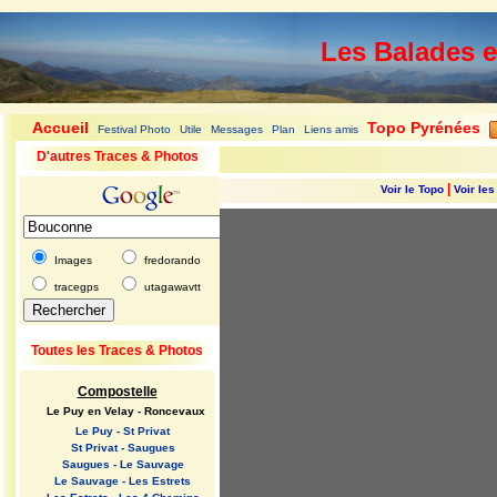
Les Balades 
Accueil
Topo Pyrénées
Festival Photo
Utile
Messages
Plan
Liens amis
|
|
|
|
|
|
|
D'autres Traces & Photos
|
Voir le Topo
Voir le
Images
fredorando
tracegps
utagawavtt
Toutes les Traces & Photos
Compostelle
Le Puy en Velay - Roncevaux
Le Puy - St Privat
St Privat - Saugues
Saugues - Le Sauvage
Le Sauvage - Les Estrets