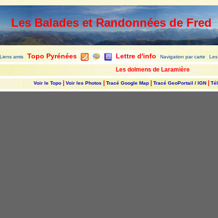
Les Balades et Randonnées de Fred
Topo Pyrénées
Lettre d'info
Liens amis
Navigation par carte
Les
|
|
|
|
|
|
|
Les dolmens de Laramière
|
|
|
|
Voir le Topo
Voir les Photos
Tracé Google Map
Tracé GeoPortail / IGN
Tél