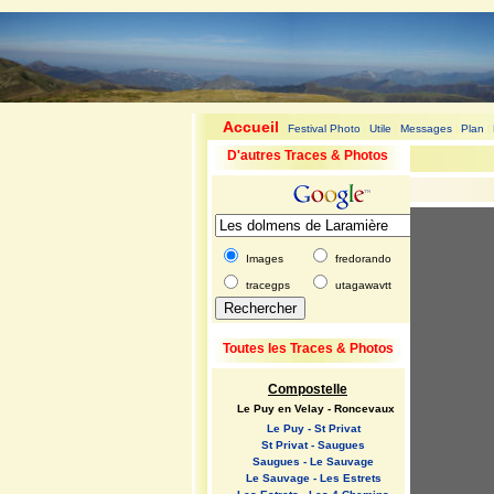
Accueil
Festival Photo
Utile
Messages
Plan
|
|
|
|
|
D'autres Traces & Photos
Images
fredorando
tracegps
utagawavtt
Toutes les Traces & Photos
Compostelle
Le Puy en Velay - Roncevaux
Le Puy - St Privat
St Privat - Saugues
Saugues - Le Sauvage
Le Sauvage - Les Estrets