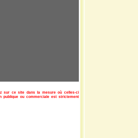
z sur ce site dans la mesure où celles-ci
ion publique ou commerciale est strictement