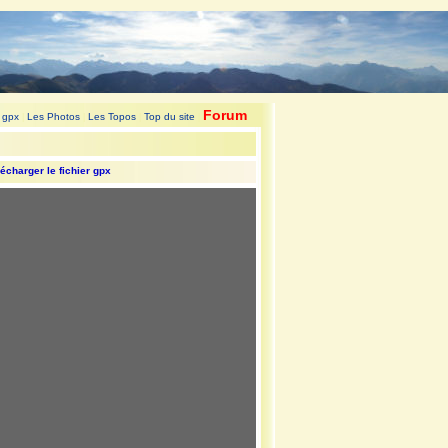
Forum
 gpx
Les Photos
Les Topos
Top du site
|
|
|
|
écharger le fichier gpx