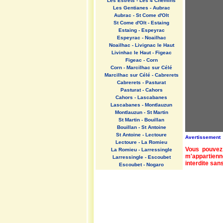
Les Estrets - Les 4 Chemins
Les Gentianes - Aubrac
Aubrac - St Come d'Olt
St Come d'Olt - Estaing
Estaing - Espeyrac
Espeyrac - Noailhac
Noailhac - Livignac le Haut
Livinhac le Haut - Figeac
Figeac - Corn
Corn - Marcilhac sur Célé
Marcilhac sur Célé - Cabrerets
Cabrerets - Pasturat
Pasturat - Cahors
Cahors - Lascabanes
Lascabanes - Montlauzun
Montlauzun - St Martin
St Martin - Bouillan
Bouillan - St Antoine
St Antoine - Lectoure
Avertissement
Lectoure - La Romieu
Vous pouvez 
La Romieu - Larressingle
m'appartienn
Larressingle - Escoubet
interdite sans
Escoubet - Nogaro
Nogaro - Barcelonne du Gers
Barcelonne du Gers - Miramont
Sensacq
Miramont Sensacq - Arzacq
Arraziguet
Arzacq Arraziguet - Pomps
Pomps - Sauvelade