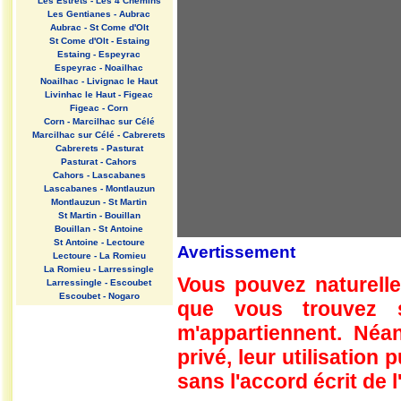
Les Estrets - Les 4 Chemins
Les Gentianes - Aubrac
Aubrac - St Come d'Olt
St Come d'Olt - Estaing
Estaing - Espeyrac
Espeyrac - Noailhac
Noailhac - Livignac le Haut
Livinhac le Haut - Figeac
Figeac - Corn
Corn - Marcilhac sur Célé
Marcilhac sur Célé - Cabrerets
Cabrerets - Pasturat
Pasturat - Cahors
Cahors - Lascabanes
Lascabanes - Montlauzun
Montlauzun - St Martin
St Martin - Bouillan
Bouillan - St Antoine
St Antoine - Lectoure
Avertissement
Lectoure - La Romieu
La Romieu - Larressingle
Vous pouvez naturelle
Larressingle - Escoubet
Escoubet - Nogaro
que vous trouvez 
Nogaro - Barcelonne du Gers
Barcelonne du Gers - Miramont
m'appartiennent. Néan
Sensacq
Miramont Sensacq - Arzacq
privé, leur utilisation
Arraziguet
sans l'accord écrit de l
Arzacq Arraziguet - Pomps
Pomps - Sauvelade