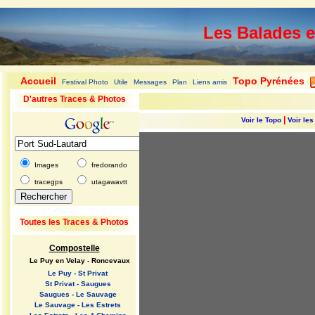
Les Balades 
Accueil
Topo Pyrénées
Festival Photo
Utile
Messages
Plan
Liens amis
|
|
|
|
|
|
|
D'autres Traces & Photos
|
Voir le Topo
Voir le
Images
fredorando
tracegps
utagawavtt
Toutes les Traces & Photos
Compostelle
Le Puy en Velay - Roncevaux
Le Puy - St Privat
St Privat - Saugues
Saugues - Le Sauvage
Le Sauvage - Les Estrets