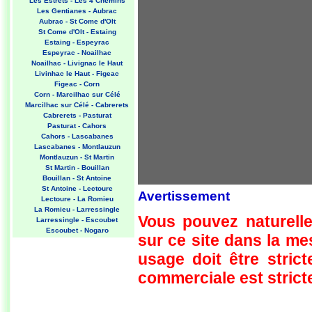
Les Estrets - Les 4 Chemins
Les Gentianes - Aubrac
Aubrac - St Come d'Olt
St Come d'Olt - Estaing
Estaing - Espeyrac
Espeyrac - Noailhac
Noailhac - Livignac le Haut
Livinhac le Haut - Figeac
Figeac - Corn
Corn - Marcilhac sur Célé
Marcilhac sur Célé - Cabrerets
Cabrerets - Pasturat
Pasturat - Cahors
Cahors - Lascabanes
Lascabanes - Montlauzun
Montlauzun - St Martin
St Martin - Bouillan
Bouillan - St Antoine
St Antoine - Lectoure
Avertissement
Lectoure - La Romieu
La Romieu - Larressingle
Vous pouvez naturelle
Larressingle - Escoubet
Escoubet - Nogaro
sur ce site dans la m
Nogaro - Barcelonne du Gers
Barcelonne du Gers - Miramont
usage doit être strict
Sensacq
Miramont Sensacq - Arzacq
commerciale est stricte
Arraziguet
Arzacq Arraziguet - Pomps
Pomps - Sauvelade