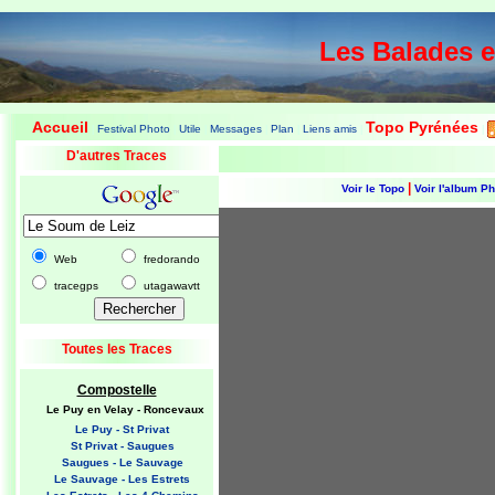
Les Balades 
Accueil
Topo Pyrénées
Festival Photo
Utile
Messages
Plan
Liens amis
|
|
|
|
|
|
|
D'autres Traces
|
Voir le Topo
Voir l'album P
Web
fredorando
tracegps
utagawavtt
Toutes les Traces
Compostelle
Le Puy en Velay - Roncevaux
Le Puy - St Privat
St Privat - Saugues
Saugues - Le Sauvage
Le Sauvage - Les Estrets