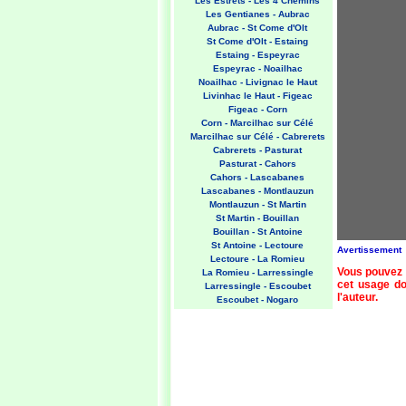
Les Estrets - Les 4 Chemins
Les Gentianes - Aubrac
Aubrac - St Come d'Olt
St Come d'Olt - Estaing
Estaing - Espeyrac
Espeyrac - Noailhac
Noailhac - Livignac le Haut
Livinhac le Haut - Figeac
Figeac - Corn
Corn - Marcilhac sur Célé
Marcilhac sur Célé - Cabrerets
Cabrerets - Pasturat
Pasturat - Cahors
Cahors - Lascabanes
Lascabanes - Montlauzun
Montlauzun - St Martin
St Martin - Bouillan
Bouillan - St Antoine
St Antoine - Lectoure
Avertissement
Lectoure - La Romieu
Vous pouvez 
La Romieu - Larressingle
cet usage doi
Larressingle - Escoubet
l'auteur.
Escoubet - Nogaro
Nogaro - Barcelonne du Gers
Barcelonne du Gers - Miramont
Sensacq
Miramont Sensacq - Arzacq
Arraziguet
Arzacq Arraziguet - Pomps
Pomps - Sauvelade