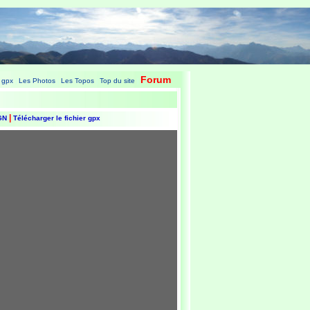
Forum
 gpx
Les Photos
Les Topos
Top du site
|
|
|
|
|
IGN
Télécharger le fichier gpx