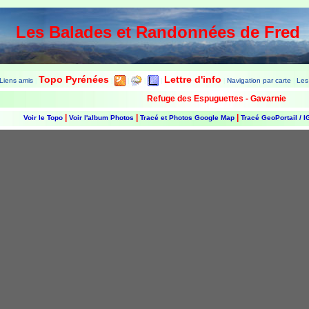
Les Balades et Randonnées de Fred
Topo Pyrénées
Lettre d'info
Liens amis
Navigation par carte
Les
|
|
|
|
|
|
|
Refuge des Espuguettes - Gavarnie
|
|
|
Voir le Topo
Voir l'album Photos
Tracé et Photos Google Map
Tracé GeoPortail / 