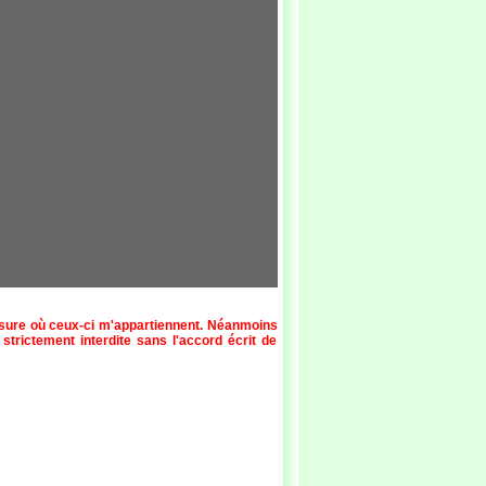
esure où ceux-ci m'appartiennent. Néanmoins
 strictement interdite sans l'accord écrit de