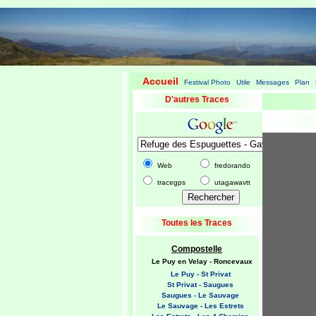
Accueil
Festival Photo
Utile
Messages
Plan
|
|
|
|
|
D'autres Traces
Web
fredorando
tracegps
utagawavtt
Toutes les Traces
Compostelle
Le Puy en Velay - Roncevaux
Le Puy - St Privat
St Privat - Saugues
Saugues - Le Sauvage
Le Sauvage - Les Estrets