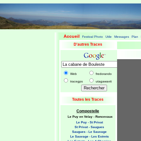
Accueil
Festival Photo
Utile
Messages
Plan
|
|
|
|
|
D'autres Traces
Web
fredorando
tracegps
utagawavtt
Toutes les Traces
Compostelle
Le Puy en Velay - Roncevaux
Le Puy - St Privat
St Privat - Saugues
Saugues - Le Sauvage
Le Sauvage - Les Estrets