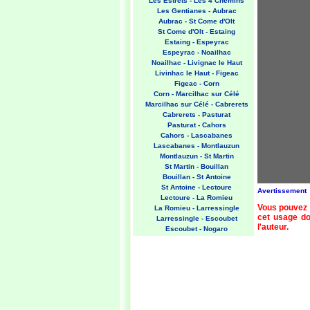
Les Estrets - Les 4 Chemins
Les Gentianes - Aubrac
Aubrac - St Come d'Olt
St Come d'Olt - Estaing
Estaing - Espeyrac
Espeyrac - Noailhac
Noailhac - Livignac le Haut
Livinhac le Haut - Figeac
Figeac - Corn
Corn - Marcilhac sur Célé
Marcilhac sur Célé - Cabrerets
Cabrerets - Pasturat
Pasturat - Cahors
Cahors - Lascabanes
Lascabanes - Montlauzun
Montlauzun - St Martin
St Martin - Bouillan
Bouillan - St Antoine
St Antoine - Lectoure
Avertissement
Lectoure - La Romieu
Vous pouvez 
La Romieu - Larressingle
cet usage doi
Larressingle - Escoubet
l'auteur.
Escoubet - Nogaro
Nogaro - Barcelonne du Gers
Barcelonne du Gers - Miramont
Sensacq
Miramont Sensacq - Arzacq
Arraziguet
Arzacq Arraziguet - Pomps
Pomps - Sauvelade