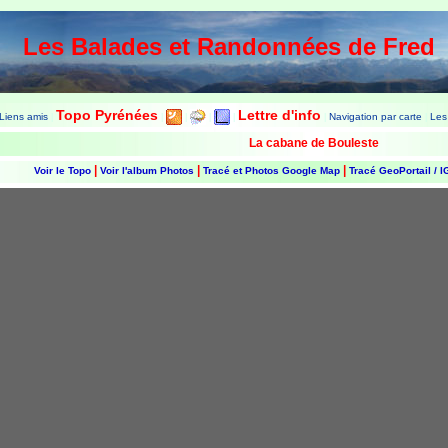
Les Balades et Randonnées de Fred
Topo Pyrénées
Lettre d'info
Liens amis
Navigation par carte
Les
|
|
|
|
|
|
|
La cabane de Bouleste
|
|
|
Voir le Topo
Voir l'album Photos
Tracé et Photos Google Map
Tracé GeoPortail / 