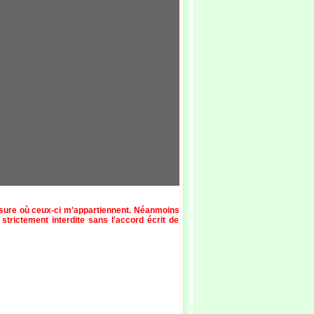
esure où ceux-ci m'appartiennent. Néanmoins
 strictement interdite sans l'accord écrit de