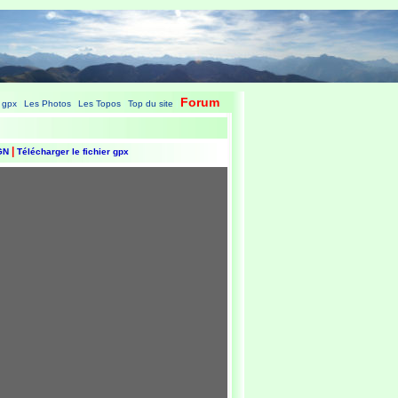
Forum
 gpx
Les Photos
Les Topos
Top du site
|
|
|
|
|
IGN
Télécharger le fichier gpx