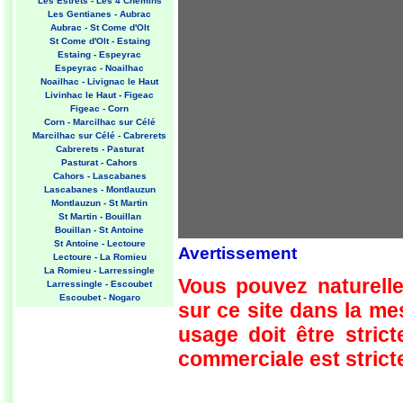
Les Estrets - Les 4 Chemins
Les Gentianes - Aubrac
Aubrac - St Come d'Olt
St Come d'Olt - Estaing
Estaing - Espeyrac
Espeyrac - Noailhac
Noailhac - Livignac le Haut
Livinhac le Haut - Figeac
Figeac - Corn
Corn - Marcilhac sur Célé
Marcilhac sur Célé - Cabrerets
Cabrerets - Pasturat
Pasturat - Cahors
Cahors - Lascabanes
Lascabanes - Montlauzun
Montlauzun - St Martin
St Martin - Bouillan
Bouillan - St Antoine
St Antoine - Lectoure
Avertissement
Lectoure - La Romieu
La Romieu - Larressingle
Vous pouvez naturelle
Larressingle - Escoubet
Escoubet - Nogaro
sur ce site dans la m
Nogaro - Barcelonne du Gers
Barcelonne du Gers - Miramont
usage doit être strict
Sensacq
Miramont Sensacq - Arzacq
commerciale est stricte
Arraziguet
Arzacq Arraziguet - Pomps
Pomps - Sauvelade