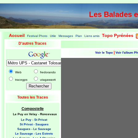
Les Balades 
Accueil
Topo Pyrénées
Festival Photo
Utile
Messages
Plan
Liens amis
|
|
|
|
|
|
|
D'autres Traces
|
Voir le Topo
Voir l'album P
Web
fredorando
tracegps
utagawavtt
Toutes les Traces
Compostelle
Le Puy en Velay - Roncevaux
Le Puy - St Privat
St Privat - Saugues
Saugues - Le Sauvage
Le Sauvage - Les Estrets