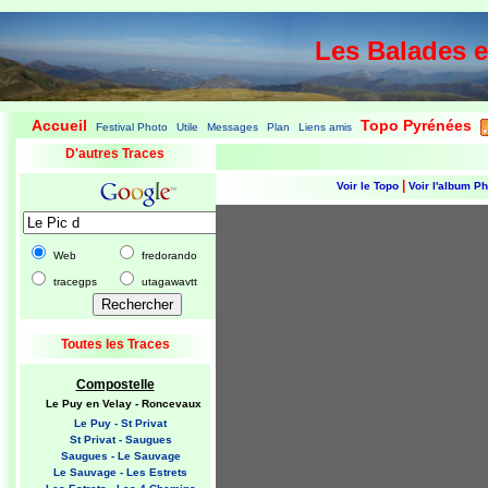
Les Balades 
Accueil
Topo Pyrénées
Festival Photo
Utile
Messages
Plan
Liens amis
|
|
|
|
|
|
|
D'autres Traces
|
Voir le Topo
Voir l'album P
Web
fredorando
tracegps
utagawavtt
Toutes les Traces
Compostelle
Le Puy en Velay - Roncevaux
Le Puy - St Privat
St Privat - Saugues
Saugues - Le Sauvage
Le Sauvage - Les Estrets