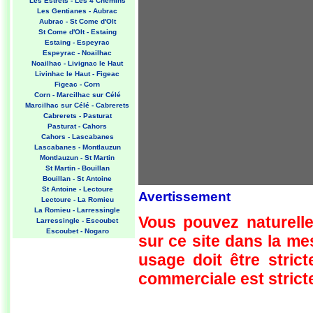
Les Estrets - Les 4 Chemins
Les Gentianes - Aubrac
Aubrac - St Come d'Olt
St Come d'Olt - Estaing
Estaing - Espeyrac
Espeyrac - Noailhac
Noailhac - Livignac le Haut
Livinhac le Haut - Figeac
Figeac - Corn
Corn - Marcilhac sur Célé
Marcilhac sur Célé - Cabrerets
Cabrerets - Pasturat
Pasturat - Cahors
Cahors - Lascabanes
Lascabanes - Montlauzun
Montlauzun - St Martin
St Martin - Bouillan
Bouillan - St Antoine
St Antoine - Lectoure
Avertissement
Lectoure - La Romieu
La Romieu - Larressingle
Vous pouvez naturelle
Larressingle - Escoubet
Escoubet - Nogaro
sur ce site dans la m
Nogaro - Barcelonne du Gers
Barcelonne du Gers - Miramont
usage doit être strict
Sensacq
Miramont Sensacq - Arzacq
commerciale est stricte
Arraziguet
Arzacq Arraziguet - Pomps
Pomps - Sauvelade