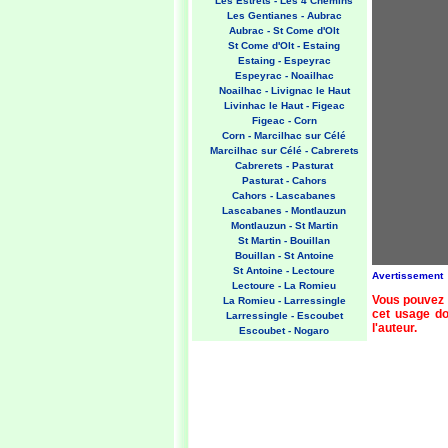
Les Estrets - Les 4 Chemins
Les Gentianes - Aubrac
Aubrac - St Come d'Olt
St Come d'Olt - Estaing
Estaing - Espeyrac
Espeyrac - Noailhac
Noailhac - Livignac le Haut
Livinhac le Haut - Figeac
Figeac - Corn
Corn - Marcilhac sur Célé
Marcilhac sur Célé - Cabrerets
Cabrerets - Pasturat
Pasturat - Cahors
Cahors - Lascabanes
Lascabanes - Montlauzun
Montlauzun - St Martin
St Martin - Bouillan
Bouillan - St Antoine
St Antoine - Lectoure
Avertissement
Lectoure - La Romieu
Vous pouvez 
La Romieu - Larressingle
cet usage doi
Larressingle - Escoubet
l'auteur.
Escoubet - Nogaro
Nogaro - Barcelonne du Gers
Barcelonne du Gers - Miramont
Sensacq
Miramont Sensacq - Arzacq
Arraziguet
Arzacq Arraziguet - Pomps
Pomps - Sauvelade