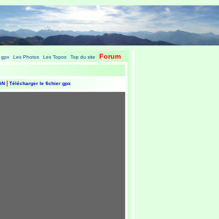
Forum
 gpx
Les Photos
Les Topos
Top du site
|
|
|
|
|
IGN
Télécharger le fichier gpx