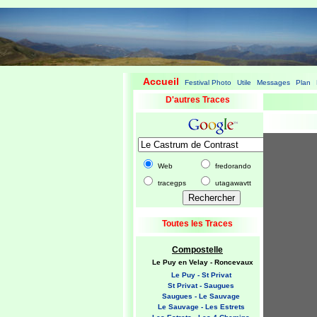
Accueil
Festival Photo
Utile
Messages
Plan
|
|
|
|
|
D'autres Traces
Web
fredorando
tracegps
utagawavtt
Toutes les Traces
Compostelle
Le Puy en Velay - Roncevaux
Le Puy - St Privat
St Privat - Saugues
Saugues - Le Sauvage
Le Sauvage - Les Estrets