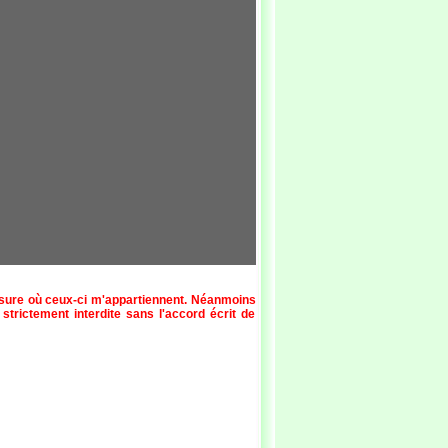
esure où ceux-ci m'appartiennent. Néanmoins
 strictement interdite sans l'accord écrit de