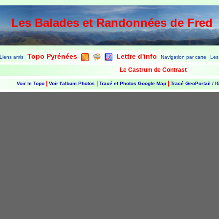
Les Balades et Randonnées de Fred
Topo Pyrénées
Lettre d'info
Liens amis
Navigation par carte
Les
|
|
|
|
|
|
|
Le Castrum de Contrast
|
|
|
Voir le Topo
Voir l'album Photos
Tracé et Photos Google Map
Tracé GeoPortail / 