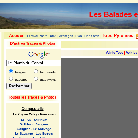
Les Balades 
Accueil
Topo Pyrénées
Festival Photo
Utile
Messages
Plan
Liens amis
|
|
|
|
|
|
|
D'autres Traces & Photos
|
Voir le Topo
Voir le
Images
fredorando
tracegps
utagawavtt
Toutes les Traces & Photos
Compostelle
Le Puy en Velay - Roncevaux
Le Puy - St Privat
St Privat - Saugues
Saugues - Le Sauvage
Le Sauvage - Les Estrets