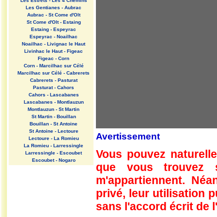
Les Estrets - Les 4 Chemins
Les Gentianes - Aubrac
Aubrac - St Come d'Olt
St Come d'Olt - Estaing
Estaing - Espeyrac
Espeyrac - Noailhac
Noailhac - Livignac le Haut
Livinhac le Haut - Figeac
Figeac - Corn
Corn - Marcilhac sur Célé
Marcilhac sur Célé - Cabrerets
Cabrerets - Pasturat
Pasturat - Cahors
Cahors - Lascabanes
Lascabanes - Montlauzun
Montlauzun - St Martin
St Martin - Bouillan
Bouillan - St Antoine
St Antoine - Lectoure
Avertissement
Lectoure - La Romieu
La Romieu - Larressingle
Vous pouvez naturelle
Larressingle - Escoubet
Escoubet - Nogaro
que vous trouvez 
Nogaro - Barcelonne du Gers
Barcelonne du Gers - Miramont
m'appartiennent. Néan
Sensacq
Miramont Sensacq - Arzacq
privé, leur utilisation
Arraziguet
sans l'accord écrit de l
Arzacq Arraziguet - Pomps
Pomps - Sauvelade